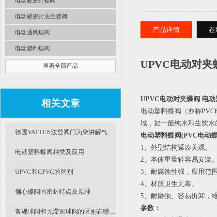
电动硬密封蝶阀
电动硬密封法兰蝶阀
产品详情
在
电动通风蝶阀
电动塑料蝶阀
UPVC电动对夹
查看全部产品
UPVC电动对夹蝶阀 电
相关文章
电动塑料蝶阀（亦称PV
域，如一般纯水和生饮水
德国VATTEN法登阀门为您讲解气动塑料蝶阀分类及选用
电动塑料蝶阀(PVC电动
1、外型结构紧凑美观。
电动塑料蝶阀种类及应用
2、本体重量轻容易安装
UPVC和CPVC的区别
3、耐腐蚀性强，应用范
4、材质卫生无毒。
偏心蝶阀的密封特点及原理
5、耐磨损、容易拆卸，
参数：
常规球阀和无滞留球阀的区别在哪里呢？