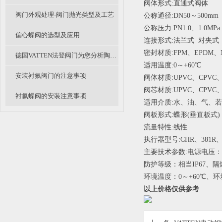
阀体形式:直通式阀体
阀门外观处理-阀门抛光类型及工艺
公称通径:DN50～500mm
公称压力:PN1.0、1.0MPa
偏心蝶阀的选型及应用
连接形式:法兰式  对夹式
密封材质:FPM、EPDM、
德国VATTEN法登阀门为您分析陶瓷阀的应用及展望
适用温度:0～+60℃
安装衬氟阀门的注意事项
阀体材质:UPVC、CPVC、
阀芯材质:UPVC、CPVC、
衬氟蝶阀的安装注意事项
适用介质:水、油、气、
阀板形式:蝶形(垂直板式)
流量特性:线性
执行器型号:CHR、381R
主要技术参数:电源电压：220
防护等级：相当IP67、隔
环境温度：0～+60℃、环
以上价格仅供参考