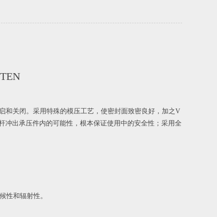
TEN
启和关闭。采用特殊的模压工艺，使密封面致密良好，加之V
起阀杆冲出承压件内的可能性，根本保证使用中的安全性；采用全
耐候性和辐射性。