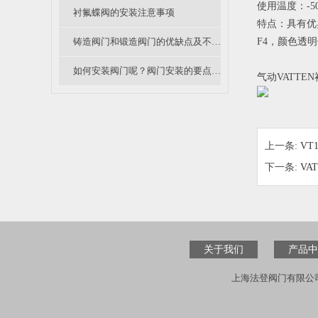
使用温度：-50
衬氟蝶阀的安装注意事项
特点：具有优
铸造阀门和锻造阀门的优缺点及不同应用
F4，颜色透明
如何安装阀门呢？阀门安装的要点有哪些？
气动VATT
上一条:
VT
下一条:
VA
关于我们
产品中
上海法登阀门有限公