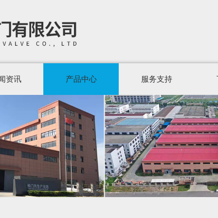
闻资讯
产品中心
服务支持