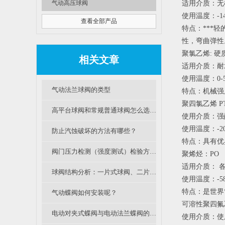
气动高压球阀
适用介质：无
使用温度：-14
查看全部产品
特点：***
性，弯曲弹性
聚氯乙烯: 硬质
相关文章
适用介质：耐
使用温度：0-5
气动法兰球阀的类型
特点：机械强
聚四氯乙烯 PTF
高平台球阀和常规普通球阀怎么选？各有什么优缺点？
使用介质：强
使用温度：-20
防止汽蚀破坏的方法有哪些？
特点：具有优
阀门压力检测（强度测试）检验方法（A篇）
聚烯烃：PO
适用介质： 
球阀结构分析：一片式球阀、二片式球阀和三片式球阀的区别
使用温度：-58
特点：是世界
气动蝶阀如何安装呢？
可溶性聚四氟
电动对夹式蝶阀与电动法兰蝶阀的区别及选用
使用介质：使