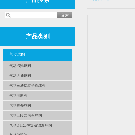
产品类别
气动球阀
气动卡箍球阀
气动四通球阀
气动三通快装卡箍球阀
气动切断阀
气动陶瓷球阀
气动三段式法兰球阀
气动DTRO垃圾渗滤液球阀