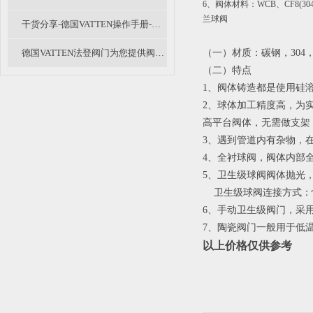
6、阀体材料：WCB、CF8(3
兰球阀
干货分享-德国VATTEN操作手册-自控阀门检修规程（二）
德国VATTEN法登阀门为您提供阀门采购时的注意事项
（一）材质：碳钢，304，31
（二）特点
1、阀体铸造都是使用硅
2、球体加工精度高，为
高平台阀体，无需做支架
3、遇到管道内有杂物，
4、全衬球阀，阀体内部全
5、卫生级球阀阀体抛光
    卫生级球阀连接方
6、手动卫生级阀门，采
7、陶瓷阀门一般用于低温 
以上价格仅供参考