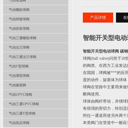
气动保温阀
气动螺纹球阀
产品详情
在
气动焊接球阀
气动快装球阀
智能开关型电动
气动三通螺纹球阀
气动法兰球阀
智能开关型电动球阀 碳钢
气动三通法兰球阀
球阀(ball valve
的阀类。在西方工业发达
气动V型球阀
在我国，球阀被***的
气动薄型球阀
度的动作，旋塞体为球体
气动罐底阀
球阀在管路中主要用来做
断阀使用。
气动UPVC球阀
球体由阀杆带动，并绕球
气动三通UPVC球阀
有很强的剪切力，特别适
气动三通Y型球阀
闭任一通道而使另外两个
本类阀门在管道中一般应
气动高压球阀