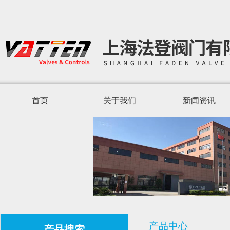
首页
关于我们
新闻资讯
产品中心
产品搜索