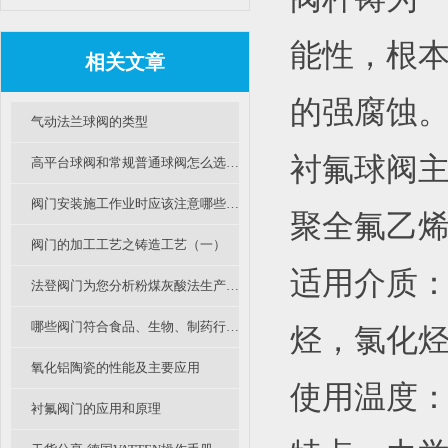
能性，根
相关文章
的强腐蚀
气动法兰球阀的类型
衬氟球阀
高平台球阀和常规普通球阀怎么选？各有什么优缺点？
阀门安装施工作业时应该注意哪些事项呢？
聚全氟乙烯 F
阀门的加工工艺之铸造工艺（一）
适用介质：
法登阀门为您分析粉煤灰酸法生产氧化铝中衬氟阀门和陶瓷阀的应用探讨
哪些阀门符合食品、生物、制药行业中卫生级阀门的要求？
烃，氯化
氧化铝陶瓷的性能及主要应用
使用温度：-8
衬氟阀门的应用和原理