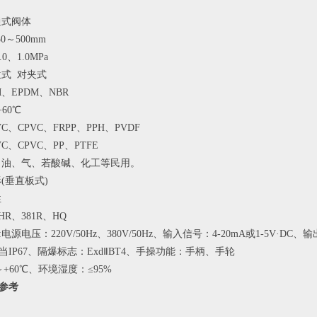
通式阀体
0～500mm
0、1.0MPa
式  对夹式
M、EPDM、NBR
60℃
C、CPVC、FRPP、PPH、PVDF
C、CPVC、PP、PTFE
、油、气、若酸碱、化工等民用。
(垂直板式)
性
R、381R、HQ
源电压：220V/50Hz、380V/50Hz、输入信号：4-20mA或1-5V·DC、输
IP67、隔爆标志：ExdⅡBT4、手操功能：手柄、手轮
+60℃、环境湿度：≤95%
参考