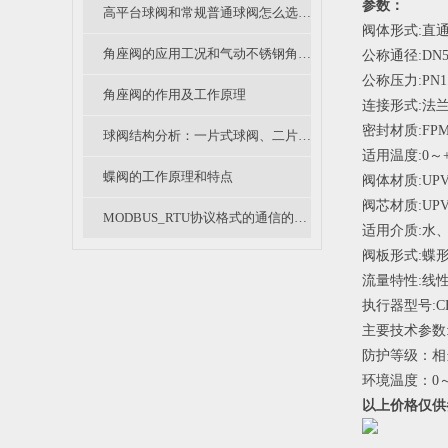
参数：
高平台球阀和常规普通球阀怎么选？各有什么优缺点？
阀体形式:直
角座阀的应用工况和气动不锈钢角座阀结构特点
公称通径:DN5
公称压力:PN1.
角座阀的作用及工作原理
连接形式:法兰
密封材质:FP
球阀结构分析：一片式球阀、二片式球阀和三片式球阀的区别
适用温度:0～+
蝶阀的工作原理和特点
阀体材质:UPV
阀芯材质:UPV
MODBUS_RTU协议格式的通信的简单介绍
适用介质:水
阀板形式:蝶形
流量特性:线
执行器型号:CH
主要技术参数:电
防护等级：相当
环境温度：0～
以上价格仅供