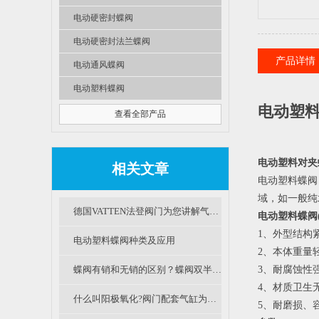
电动硬密封蝶阀
电动硬密封法兰蝶阀
产品详情
电动通风蝶阀
电动塑料蝶阀
电动塑料
查看全部产品
电动塑料对夹
相关文章
电动塑料蝶阀
域，如一般纯
德国VATTEN法登阀门为您讲解气动塑料蝶阀分类及选用
电动塑料蝶阀
1、外型结构
电动塑料蝶阀种类及应用
2、本体重量
蝶阀有销和无销的区别？蝶阀双半轴和通轴的区别？
3、耐腐蚀性
4、材质卫生
什么叫阳极氧化?阀门配套气缸为什么需要氧化处理？
5、耐磨损、