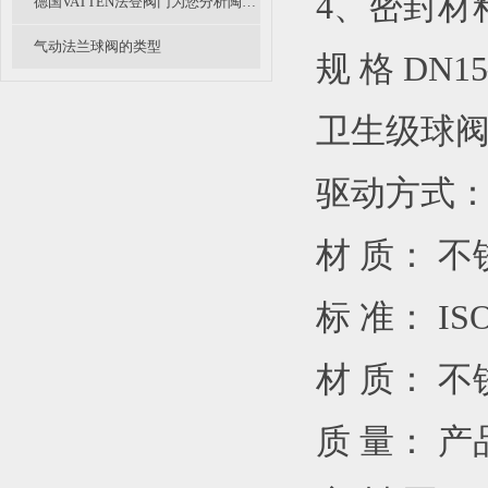
4、密封材
德国VATTEN法登阀门为您分析陶瓷阀的应用及展望
气动法兰球阀的类型
规 格 DN1
卫生级球阀
驱动方式：
材 质： 不锈
标 准： IS
材 质： 不锈
质 量： 