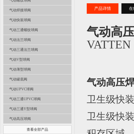
气动螺纹球阀
产品详情
在
气动焊接球阀
气动快装球阀
气动高
气动三通螺纹球阀
气动法兰球阀
VATTEN
气动三通法兰球阀
气动V型球阀
气动薄型球阀
气动罐底阀
气动高压
气动UPVC球阀
卫生级快
气动三通UPVC球阀
气动三通Y型球阀
卫生级快
气动高压球阀
查看全部产品
积存区域