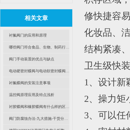
修快捷容
相关文章
化妆品、
衬氟阀门的应用和原理
结构紧凑
哪些阀门符合食品、生物、制药行业中卫生级阀门的要求？
阀门手动装置的优点与缺点
卫生级快装
电动硬密封蝶阀与电动软密封蝶阀的区别在哪里？
1、设计新
衬氟蝶阀的安装注意事项
温控阀原理应用及特点浅析
2、操力矩
衬胶蝶阀和橡胶蝶阀有什么样的区别和不同呢？
3、可以任
阀门防腐蚀办法-九大措施-干货分享（二）