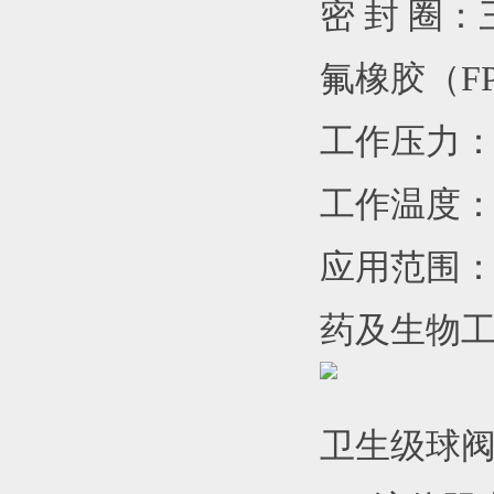
密 封 圈
氟橡胶（F
工作压力： 1
工作温度： 
应用范围：
药及生物
卫生级球