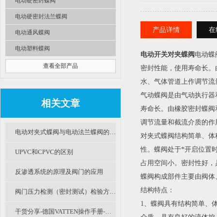
电动硬密封蝶阀
电动硬密封法兰蝶阀
产品详情
在
电动通风蝶阀
电动塑料蝶阀
电动开关对夹蝶阀
电动蝶
查看全部产品
密封性能，使用寿命长。
水、气体管道上作调节流
气动蝶阀是由气动执行器
相关文章
寿命长。由橡胶密封蝶阀
调节流量和截流介质的作
电动对夹式蝶阀与电动法兰蝶阀的区别及选用
对夹式蝶阀结构简单、体
性。蝶阀处于*开启位置
UPVC和CPVC的区别
占用空间小。密封性好，
反渗透系统的原理及阀门的应用
蝶阀构成部件主要由阀体
结构特点：
阀门压力检测（密封测试）检验方法（B篇）
1、蝶阀具有结构简单、
干货分享-德国VATTEN操作手册-自控阀门检修规程（二）