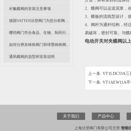
介质，具有良好的流体控
2、蝶阀可以运送泥浆，
衬氟蝶阀的安装注意事项
3、蝶板的流线型设计，
德国VATTEN法登阀门为您分析陶瓷阀的应用及展望
4、阀杆为通杆结构，经
哪些阀门符合食品、生物、制药行业中卫生级阀门的要求？
易破坏，密封可靠。与蝶
电动开关对夹蝶阀
以
如何分辨灰铸铁阀门和球墨铸铁阀门？
通风蝶阀的选型和安装说明
上一条:
VT1LDC33
下一条:
VT1AEW11
关于我们
产品中心
上海法登阀门有限公司主营:
智能