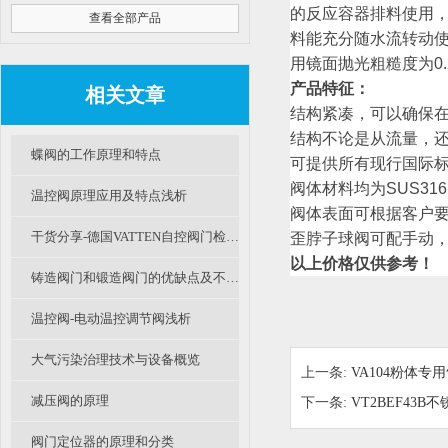
的反应容器排料使用
查看全部产品
料能充分随水流转动使
用镜面抛光粗糙度为0.
产品特征：
相关文章
结构紧凑，可以确保
结构不论是从流量，
蝶阀的工作原理和特点
可提供所有现行国际
阀体材料均为SUS316
温控阀原理应用及特点浅析
阀体表面可根据客户要
干货分享-德国VATTEN自控阀门检修规程（一）
歪脖子球阀可配手动，
以上价格仅供参考！
铸造阀门和锻造阀门的优缺点及不同应用
温控阀-电动温控调节阀浅析
大气污染治理技术与设备概览
上一条:
VA104粉体专
减压阀的原理
下一条:
VT2BEF43
阀门定位器的原理和分类