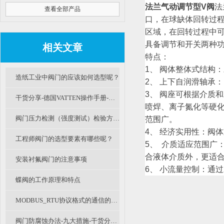
法兰气动调节型V阀
法
查看全部产品
口，在球缺体回转过程
区域，在回转过程中
具备调节和开关两种
相关文章
特点：
1、 阀体整体式结构
造纸工业中阀门的应该如何选型呢？
2、 上下自润滑轴承
3、 阀座可根据介质
干货分享-德国VATTEN操作手册-自控阀门检修规程（二）
喷焊、离子氮化等硬化
阀门压力检测（强度测试）检验方法（A篇）
范围广。
4、 经济实用性：阀
工程师阀门的选型要素有哪些呢？
5、 介质适应范围广
合液体介质外，更适
安装衬氟阀门的注意事项
6、 小流量控制：通过
蝶阀的工作原理和特点
MODBUS_RTU协议格式的通信的简单介绍
阀门防腐蚀办法-九大措施-干货分享（二）