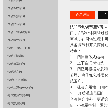
气动保温阀
气动螺纹球阀
产品详情
在
气动焊接球阀
气动快装球阀
法兰气动调节型V阀
法
气动三通螺纹球阀
口，在球缺体回转过程
区域，在回转过程中
气动法兰球阀
具备调节和开关两种
气动三通法兰球阀
特点：
气动V型球阀
1、 阀体整体式结构
2、 上下自润滑轴承
气动薄型球阀
3、 阀座可根据介质
气动罐底阀
喷焊、离子氮化等硬化
气动UPVC球阀
范围广。
4、 经济实用性：阀
气动三通UPVC球阀
5、 介质适应范围广
气动三通Y型球阀
合液体介质外，更适
气动高压球阀
6、 小流量控制：通过