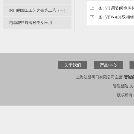
上一条:
VT调节阀也叫
阀门的加工工艺之铸造工艺（一）
下一条:
VPV-A01双
电动塑料蝶阀种类及应用
关于我们
产品中心
上海法登阀门有限公司主营:
智能
管理登陆
技
版权所有 