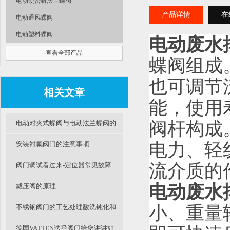
电动硬密封法兰蝶阀
产品详情
在
电动通风蝶阀
电动塑料蝶阀
电动废水
查看全部产品
蝶阀组成
也可调节
相关文章
能，使用
阀杆构成
电动对夹式蝶阀与电动法兰蝶阀的区别及选用
电力、轻
安装衬氟阀门的注意事项
流介质的
阀门调试看过来-定位器常见故障及办法
电动废水
减压阀的原理
小、重量
不锈钢阀门的工艺处理酸洗钝化和电解抛光是怎么回事呢？
德国VATTEN法登阀门给您讲讲如何正确选用阀门电动装置？