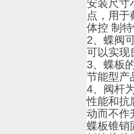
安装尺寸
点，用于
体控 制
2、蝶阀
可以实现
3、蝶板
节能型产
4、阀杆
性能和抗
动而不作
蝶板锥销