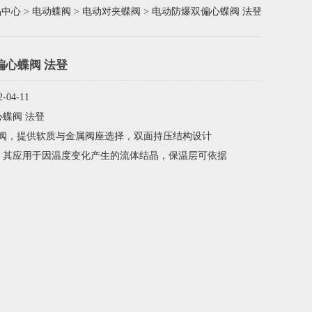
品中心
>
电动蝶阀
>
电动对夹蝶阀
> 电动防爆双偏心蝶阀 法登
偏心蝶阀 法登
04-11
蝶阀 法登
转阀，提供软质与金属阀座选择，双面持压结构设计
，其应用于因温度变化产生的流体结晶，保温层可依据