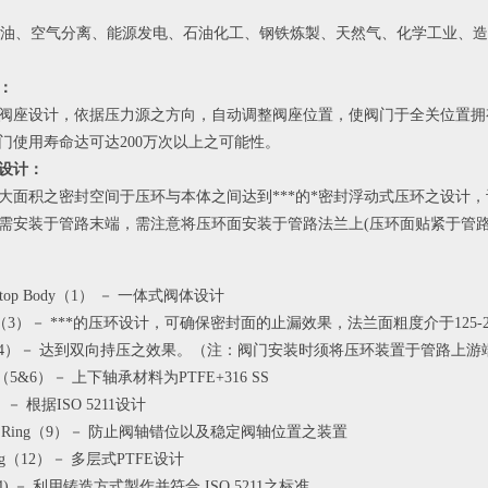
：炼油、空气分离、能源发电、石油化工、钢铁炼製、天然气、化学工业、造
：
阀座设计，依据压力源之方向，自动调整阀座位置，使阀门于全关位置拥
门使用寿命达可达200万次以上之可能性。
设计：
大面积之密封空间于压环与本体之间达到***的*密封浮动式压环之设计
需安装于管路末端，需注意将压环面安装于管路法兰上(压环面贴紧于管路
l stop Body（1） － 一体式阀体设计
iner（3）－ ***的压环设计，可确保密封面的止漏效果，法兰面粗度介于125
 阀座（4）－ 达到双向持压之效果。（注：阀门安装时须将压环装置于管路上游
gs（5&6）－ 上下轴承材料为PTFE+316 SS
）－ 根据ISO 5211设计
ust Ring（9）－ 防止阀轴错位以及稳定阀轴位置之装置
ing（12）－ 多层式PTFE设计
14) － 利用铸造方式製作并符合 ISO 5211之标准