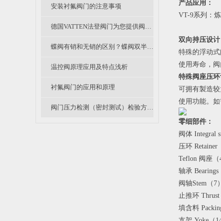
产品应用：
安装衬氟阀门的注意事项
VT-9系列
德国VATTEN法登阀门为您提供阀门采购时的注意事项
双向持压设计
蝶阀有销和无销的区别？蝶阀双半轴和通轴的区别？
特殊的浮动式
使用寿命，阀
温控阀原理应用及特点浅析
特殊阀座压环
衬氟阀门的应用和原理
可拥有製造较
使用功能。如
阀门压力检测（密封测试）检验方法（B篇）
零细部件：
阀体 Integra
压环 Reta
Teflon
轴承 Bearin
阀轴Stem（7
止推环 Thr
填含料 Pack
支架 Yoke（