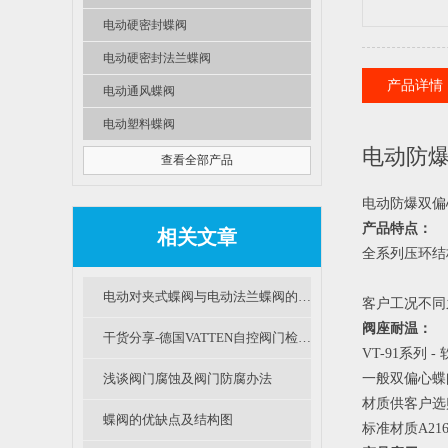
电动硬密封蝶阀
电动硬密封法兰蝶阀
产品详情
电动通风蝶阀
电动塑料蝶阀
电动防爆
查看全部产品
电动防爆双偏
产品特点：
相关文章
全系列压环结构
电动对夹式蝶阀与电动法兰蝶阀的区别及选用
客户工况不同
阀座耐温：
干货分享-德国VATTEN自控阀门检修规程（一）
VT-91系列 - 
浅谈阀门腐蚀及阀门防腐办法
一般双偏心蝶
材质供客户选
蝶阀的优缺点及结构图
标准材质A21