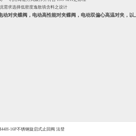
况需求选择低密度逸散填含料之设计
电动
对夹蝶阀，
电动
高性能对夹蝶阀，
电动
双偏心高温对夹，以
H44H-16P不锈钢旋启式止回阀 法登