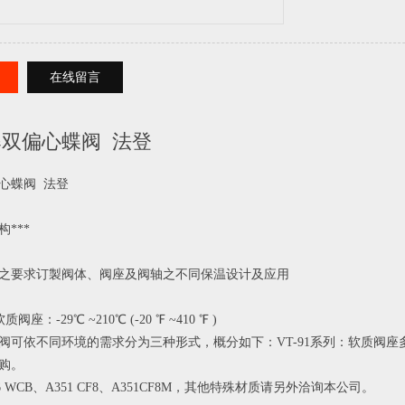
在线留言
双偏心蝶阀 法登
心蝶阀  法登
***
之要求订製阀体、阀座及阀轴之不同保温设计及应用
软质阀座：-29℃ ~210℃ (-20 ℉ ~410 ℉ )
阀可依不同环境的需求分为三种形式，概分如下：VT-91系列：软质阀
购。
6 WCB、A351 CF8、A351CF8M，其他特殊材质请另外洽询本公司。