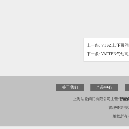
上一条:
VTSZ上/下展
下一条:
VATTEN气
关于我们
产品中心
上海法登阀门有限公司主营:
智能
管理登陆
技
版权所有 