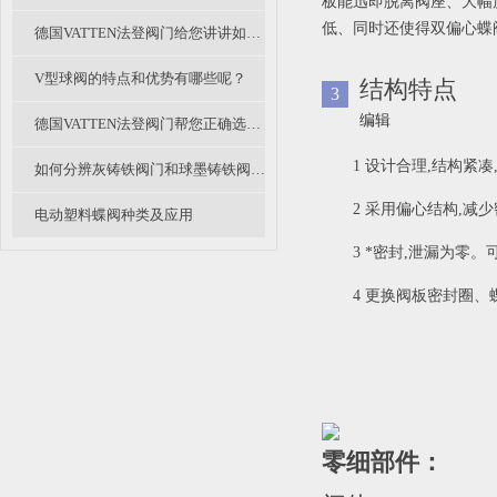
板能迅即脱离阀座、大幅
低、同时还使得双偏心蝶
德国VATTEN法登阀门给您讲讲如何正确选用阀门电动装置？
V型球阀的特点和优势有哪些呢？
结构特点
3
编辑
德国VATTEN法登阀门帮您正确选择阀门电动执行器
1 设计合理,结构紧
如何分辨灰铸铁阀门和球墨铸铁阀门？
2 采用偏心结构,减
电动塑料蝶阀种类及应用
3 *密封,泄漏为零
4 更换阀板密封圈、
零细部件：