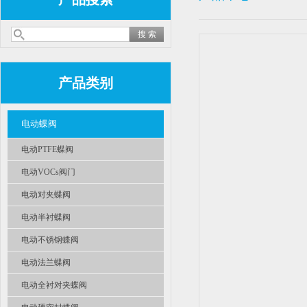
产品类别
电动蝶阀
电动PTFE蝶阀
电动VOCs阀门
电动对夹蝶阀
电动半衬蝶阀
电动不锈钢蝶阀
电动法兰蝶阀
电动全衬对夹蝶阀