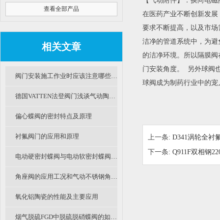
【气动附件】：换向电磁
查看全部产品
在医药产业不断创新发展
要求不断提高，以及市场
洁净的管道系统中，为避
相关文章
的洁净环境。所以隔膜阀
门安装角度。 另外球阀
阀门安装施工作业时应该注意哪些事项呢？
球阀成为制药行业中的宠
德国VATTEN法登阀门浅谈气动陶瓷进料阀原理及优势
偏心蝶阀的密封特点及原理
衬氟阀门的应用和原理
上一条:
D341涡轮全衬
下一条:
Q911F双相钢
电动硬密封蝶阀与电动软密封蝶阀的区别在哪里？
角座阀的应用工况和气动不锈钢角座阀结构特点
氧化铝陶瓷的性能及主要应用
烟气脱硫FGD中脱硫脱硝蝶阀的如何选择？和普通蝶阀的区别在哪里？