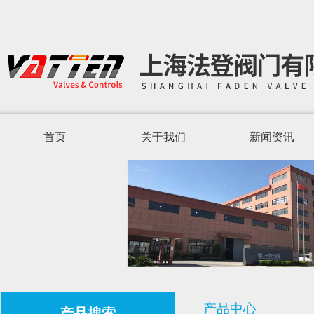
首页
关于我们
新闻资讯
产品中心
产品搜索