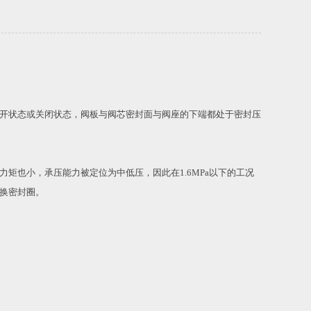
开状态或关闭状态，阀板与阀芯密封面与阀座的下端都处于密封压
力矩也小，承压能力被定位为中低压，因此在
1.6MPa
以下的工况
换密封圈。