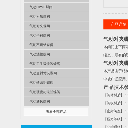
气动UPVC蝶阀
气动衬氟蝶阀
产品详情
气动对夹蝶阀
气动半衬蝶阀
气动对夹
气动不锈钢蝶阀
本阀门上下两
气动法兰蝶阀
缩态，顾有
的
气动对夹
气动卫生级快装蝶阀
本产品由于结
气动全衬对夹蝶阀
中被广泛应用
气动硬密封蝶阀
产品技术
气动硬密封法兰蝶阀
【阀体材质】：
气动通风蝶阀
【阀板材质】：
【密封阀座】：
查看全部产品
【压力等级】：
【公称通径】：