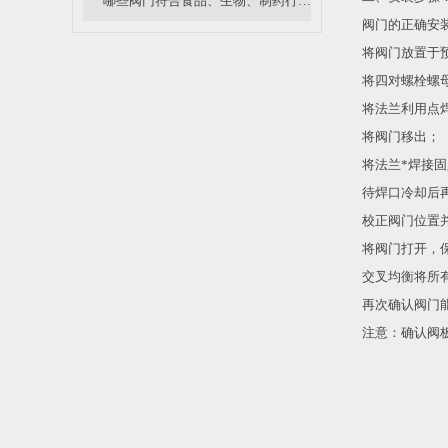
哪些阀门符合食品、生物、制药行业中卫生级阀门的要求？
阀门的正确安
将阀门放置于
将四对螺栓螺
将法兰利用点
将阀门移出；
将法兰*焊接
待焊口冷却后
校正阀门位置
将阀门打开，
交叉均衡将所
再次确认阀门
注意：确认阀