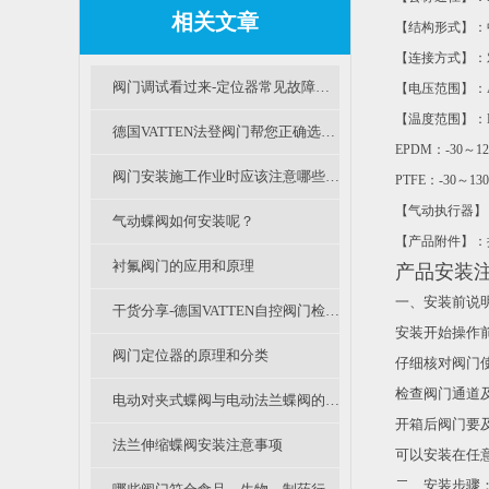
相关文章
【结构形式】：
【连接方式】：
阀门调试看过来-定位器常见故障及办法
【电压范围】：
【温度范围】：
德国VATTEN法登阀门帮您正确选择阀门电动执行器
EPDM
：
-30
～
12
阀门安装施工作业时应该注意哪些事项呢？
PTFE
：
-30
～
130
【气动执行器】
气动蝶阀如何安装呢？
【产品附件】：
衬氟阀门的应用和原理
产品安装
一、安装前说
干货分享-德国VATTEN自控阀门检修规程（一）
安装开始操作
阀门定位器的原理和分类
仔细核对阀门
检查阀门通道
电动对夹式蝶阀与电动法兰蝶阀的区别及选用
开箱后阀门要
法兰伸缩蝶阀安装注意事项
可以安装在任
二、安装步骤