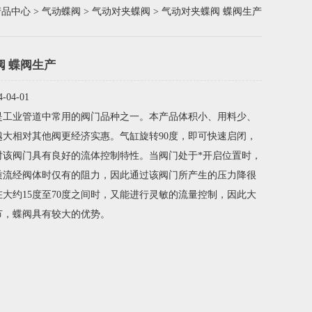
产品中心
>
气动蝶阀
>
气动对夹蝶阀
> 气动对夹蝶阀 蝶阀生产
阀 蝶阀生产
04-01
是工业管道中常用的阀门品种之一。本产品体积小、用料少、
越大相对其他阀更经济实惠。气缸旋转90度，即可快速启闭，
时该阀门具有良好的流体控制特性。当阀门处于*开启位置时，
质流经阀体时仅有的阻力，因此通过该阀门所产生的压力降很
大约15度至70度之间时，又能进行灵敏的流量控制，因此大
节，蝶阀具有较大的优势。