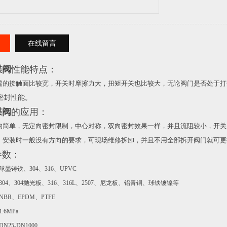
在线留言
蝶阀
性能特点
：
端的接触面比较宽，开关时摩擦力大，扭矩开关也比较大，无论阀门是否处于打
密封性能。
蝶阀
的应用：
构简单，无定向密封限制，中心对称，双向密封效果一样，并且流阻较小，开关
。安装时一般没有方向的要求，可现场维修拆卸，并且不用全部拆开阀门就可更
参数：
球墨铸铁、
304
、
316
、
UPVC
304
、
304
抛光板、
316
、
316L
、
2507
、尼龙板、铝青铜、球铁镀镍等
NBR
、
EPDM
、
PTFE
1.6MPa
DN25-DN1000