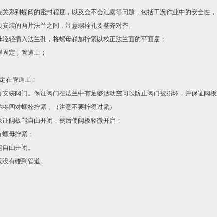
装关系到蝶阀的密封程度，以及会不会泄露等问题，包括工况作业中的安全性，
预安装的两片法兰之间，注意螺栓孔要整齐对齐。
母轻轻插入法兰孔，将螺母稍加拧紧以校正法兰面的平面度；
焊固定于管道上；
固定在管道上；
再安装阀门。保证阀门在法兰中有足够活动空间以防止阀门被损坏，并保证阀板
并将四对螺栓拧紧，（注意不要拧得过紧）
保证阀板能自由开闭，然后使阀板轻微开启；
有螺母拧紧；
能自由开闭。
板没有碰到管道。