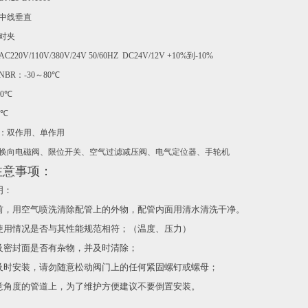
中线垂直
对夹
AC220V/110V/380V/24V 50/60HZ DC24V/12V +10%
到
-10%
NBR
：
-30
～
80
℃
0
℃
℃
：双作用、单作用
换向电磁阀、限位开关、空气过滤减压阀、电气定位器、手轮机
注意事项：
明：
前，用空气喷洗清除配管上的外物，配管内面用清水清洗干净。
使用情况是否与其性能规范相符；（温度、压力）
及密封面是否有杂物，并及时清除；
及时安装，请勿随意松动阀门上的任何紧固螺钉或螺母；
意角度的管道上，为了维护方便建议不要倒置安装。
：