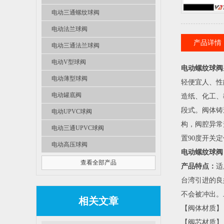
电动三通螺纹球阀
电动法兰球阀
产品详情
电动三通法兰球阀
电动V型球阀
电动螺纹球阀
电动薄型球阀
轻便宜人、性
电动罐底阀
造纸、化工、
段式。阀体铸
电动UPVC球阀
构，阀腔异常
电动三通UPVC球阀
置90度开关
电动高压球阀
电动螺纹球阀
查看全部产品
产品特点：
适
台湾引进的良
不会被冲出。
相关文章
【阀体材质】：3
【阀芯材质】：3