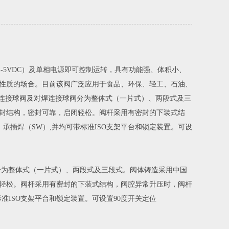
1-5VDC）及单相电源即可控制运转，具有功能强、体积小、
性质的场合。目前该阀广泛应用于食品、环保、轻工、石油、
纹连接球阀及对焊连接球阀分为整体式（一片式）、两段式及三
封结构，密封可靠，启闭轻松。阀杆采用有密封的下装式结
承插焊（SW）,并均可带标准ISO支架平台和锁定装置。可设
分为整体式（一片式）、两段式及三段式。阀体铸造采用中国
轻松。阀杆采用有密封的下装式结构，阀腔异常升压时，阀杆
准ISO支架平台和锁定装置。可设置90度开关定位