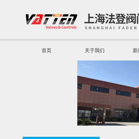
首页
关于我们
新