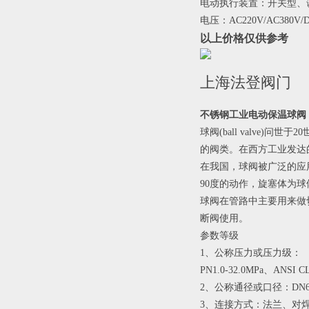
电动执行装置：开关型、
电压：AC220V/AC380V/D
以上价格仅供参考
上海法登阀门
不锈钢工业电动保温球阀
球阀(ball valve
的阀类。在西方工业发达
在我国，球阀被广泛的应
90度的动作，旋塞体为
球阀在管路中主要用来做
断阀使用。
参数等级
1、公称压力或压力级：
PN1.0-32.0MPa、ANSI C
2、公称通径或口径：DN6～9
3、连接方式：法兰、对