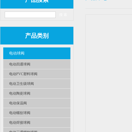
产品类别
电动球阀
电动四通球阀
电动PVC塑料球阀
电动卫生级球阀
电动陶瓷球阀
电动保温阀
电动螺纹球阀
电动焊接球阀