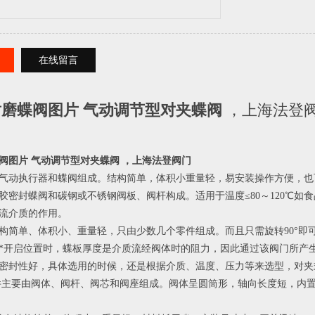
在线留言
磨蝶阀图片 气动调节型对夹蝶阀
，上海法登
阀图片 气动调节型对夹蝶阀
，上海法登阀门
气动执行器和蝶阀组成。结构简单，体积小重量轻，易安装操作方便，也
胶密封蝶阀和碳钢或不锈钢阀板、阀杆构成。适用于温度≤80～120℃
流介质的作用。
构简单、体积小、重量轻，只由少数几个零件组成。而且只需旋转90°即
*开启位置时，蝶板厚度是介质流经阀体时的阻力，因此通过该阀门所产
密封性好，具体选用的时候，还是根据介质、温度、压力等来选型，对夹
件主要由阀体、阀杆、阀芯和阀座组成。阀体呈圆筒形，轴向长度短，内