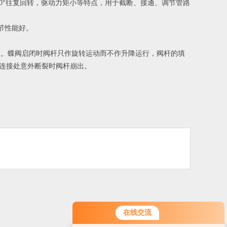
、90°往复回转，驱动力矩小等特点，用于截断、接通、调节管路
调节性能好。
擦伤性。蝶阀启闭时阀杆只作旋转运动而不作升降运行，阀杆的填
连接处意外断裂时阀杆崩出。
在线交流