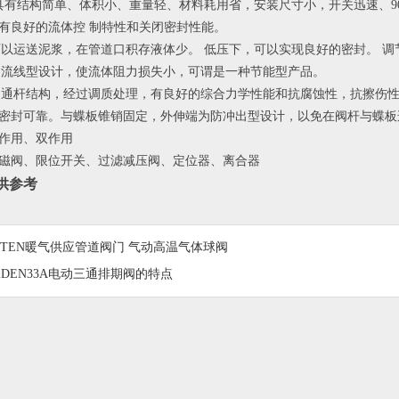
 1、蝶阀具有结构简单、体积小、重量轻、材料耗用省，安装尺寸小，开关迅速
有良好的流体控 制特性和关闭密封性能。
、蝶阀可以运送泥浆，在管道口积存液体少。 低压下，可以实现良好的密封。 
、蝶板的流线型设计，使流体阻力损失小，可谓是一种节能型产品。
4、阀杆为通杆结构，经过调质处理，有良好的综合力学性能和抗腐蚀性，抗
密封可靠。与蝶板锥销固定，外伸端为防冲出型设计，以免在阀杆与蝶板
作用、双作用
磁阀、限位开关、过滤减压阀、定位器、离合器
供参考
TTEN暖气供应管道阀门 气动高温气体球阀
2DEN33A电动三通排期阀的特点