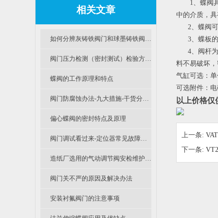
      
相关文章
中的介质，具
      2
如何分辨灰铸铁阀门和球墨铸铁阀门？
      3
      
阀门压力检测（密封测试）检验方法（B篇）
料不易破坏，
气缸可选：单
蝶阀的工作原理和特点
可选附件：电
阀门防腐蚀办法-九大措施-干货分享（二）
以上价格仅
偏心蝶阀的密封特点及原理
上一条:
VA
阀门调试看过来-定位器常见故障及办法
下一条:
VT
造纸厂选用的气动调节阀安检维护要主要看那些地方？
阀门关不严的原因及解决办法
安装衬氟阀门的注意事项