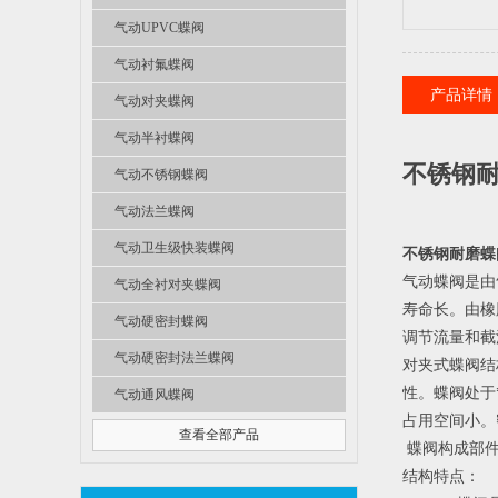
气动UPVC蝶阀
气动衬氟蝶阀
产品详情
气动对夹蝶阀
气动半衬蝶阀
不锈钢耐
气动不锈钢蝶阀
气动法兰蝶阀
气动卫生级快装蝶阀
不锈钢耐磨蝶
气动蝶阀是由
气动全衬对夹蝶阀
寿命长。由橡
气动硬密封蝶阀
调节流量和截
气动硬密封法兰蝶阀
对夹式蝶阀结
性。蝶阀处于
气动通风蝶阀
占用空间小。
查看全部产品
 蝶阀构成部
结构特点：