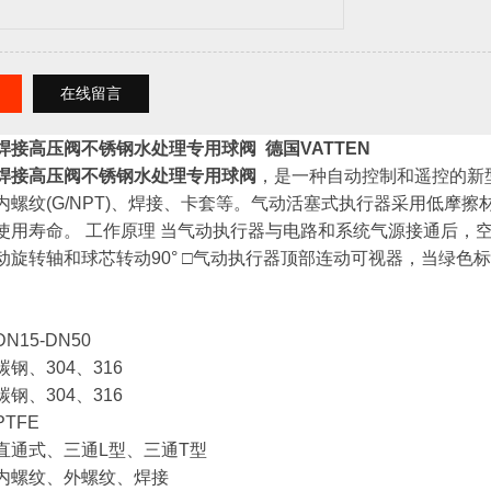
在线留言
焊接高压阀不锈钢水处理专用球阀
德国VATTEN
焊接高压阀不锈钢水处理专用球阀
，是一种自动控制和遥控的新
内螺纹(G/NPT)、焊接、卡套等。气动活塞式执行器采用低摩
使用寿命。 工作原理 当气动执行器与电路和系统气源接通后，空
动旋转轴和球芯转动90° □气动执行器顶部连动可视器，当绿色
15-DN50
钢、304、316
钢、304、316
TFE
直通式、三通L型、三通T型
内螺纹、外螺纹、焊接