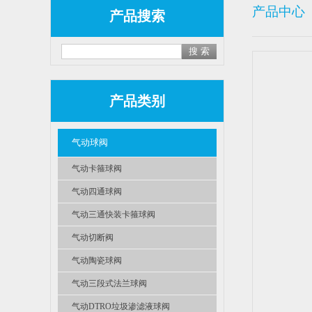
产品中心
产品搜索
产品类别
气动球阀
气动卡箍球阀
气动四通球阀
气动三通快装卡箍球阀
气动切断阀
气动陶瓷球阀
气动三段式法兰球阀
气动DTRO垃圾渗滤液球阀