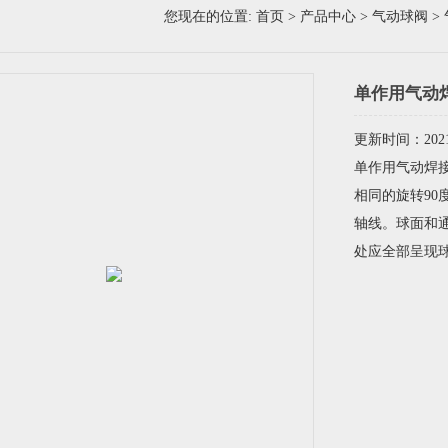
您现在的位置:
首页
>
产品中心
>
气动球阀
>
单作用气动
更新时间：2021-
单作用气动焊
相同的旋转9
轴线。球面和
处应全部呈现