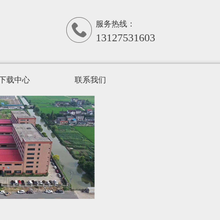
服务热线：
13127531603
下载中心
联系我们