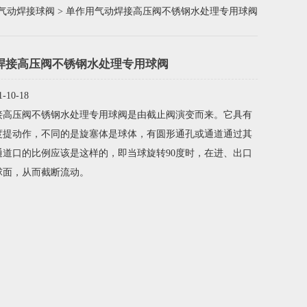
气动焊接球阀
> 单作用气动焊接高压阀不锈钢水处理专用球阀
焊接高压阀不锈钢水处理专用球阀
10-18
接高压阀不锈钢水处理专用球阀是由截止阀演变而来。它具有
0度提动作，不同的是旋塞体是球体，有圆形通孔或通道通过其
通道口的比例应该是这样的，即当球旋转90度时，在进、出口
球面，从而截断流动。