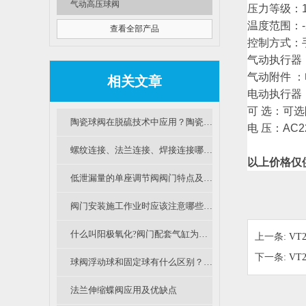
气动高压球阀
压力等级：10.
温度范围：-2
查看全部产品
控制方式：
气动执行器
气动附件 
相关文章
电动执行器：
可 选：可选防
陶瓷球阀在脱硫技术中应用？陶瓷阀优势？陶瓷阀性价比如何？
电 压：AC22
螺纹连接、法兰连接、焊接连接哪种阀门连接形式是你的菜？
以上价格仅
低泄漏量的单座调节阀阀门特点及分析
阀门安装施工作业时应该注意哪些事项呢？
什么叫阳极氧化?阀门配套气缸为什么需要氧化处理？
上一条:
VT
下一条:
VT
球阀浮动球和固定球有什么区别？中低压球阀和高压球阀的阀芯有什么不同？
法兰伸缩蝶阀应用及优缺点