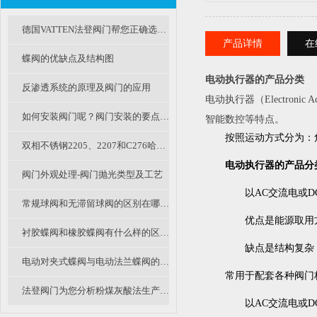
德国VATTEN法登阀门帮您正确选择阀门电动执行器
产品详情
在
蝶阀的优缺点及结构图
电动执行器的产品分类
反渗透系统的原理及阀门的应用
电动执行器（Electronic
如何安装阀门呢？阀门安装的要点有哪些？
智能数控等特点。
按照运动方式分为：
双相不锈钢2205、2207和C276哈氏合金钢耐腐蚀钢材的区别和特点
电动执行器的产品分
阀门外观处理-阀门抛光类型及工艺
以AC交流电或D
常规球阀和无滞留球阀的区别在哪里呢？
优点是能源取用方
衬胶蝶阀和橡胶蝶阀有什么样的区别和不同呢？
缺点是结构复杂，
电动对夹式蝶阀与电动法兰蝶阀的区别及选用
常用于配套各种阀门
法登阀门为您分析粉煤灰酸法生产氧化铝中衬氟阀门和陶瓷阀的应用探讨
以AC交流电或D