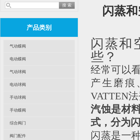
闪蒸和
产品类别
闪蒸和
气动蝶阀
些？
电动蝶阀
经常可以
气动球阀
产生磨痕
电动球阀
VATTE
手动球阀
汽蚀是材
手动蝶阀
式，分为
综合阀门
闪蒸是一
阀门配件