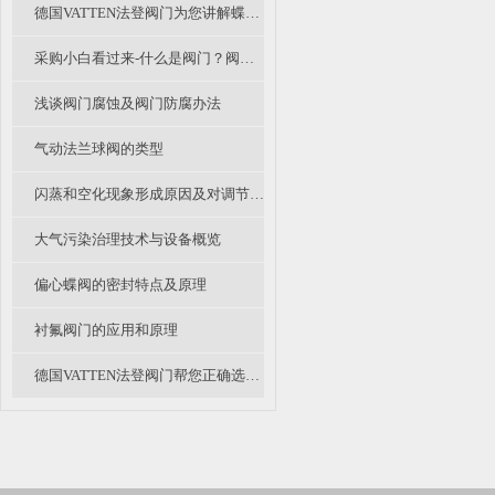
德国VATTEN法登阀门为您讲解蝶阀的使用原理
采购小白看过来-什么是阀门？阀门是什么意思？阀门怎么分类的呢？
浅谈阀门腐蚀及阀门防腐办法
气动法兰球阀的类型
闪蒸和空化现象形成原因及对调节阀影响有哪些？
大气污染治理技术与设备概览
偏心蝶阀的密封特点及原理
衬氟阀门的应用和原理
德国VATTEN法登阀门帮您正确选择阀门电动执行器