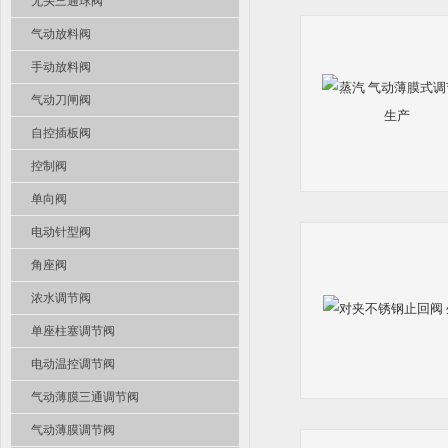
无头三通球阀
气动放料阀
手动放料阀
气动刀闸阀
自控插板阀
控制阀
单向阀
电动针型阀
角座阀
浓水调节阀
单座柱塞调节阀
电动温控调节阀
气动薄膜三通调节阀
气动薄膜调节阀