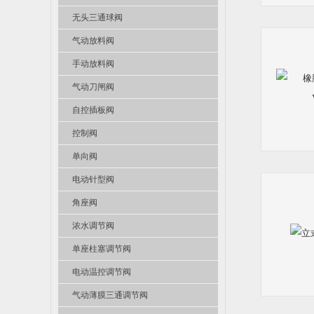
无头三通球阀
气动放料阀
手动放料阀
气动刀闸阀
自控插板阀
控制阀
单向阀
电动针型阀
角座阀
浓水调节阀
单座柱塞调节阀
电动温控调节阀
气动薄膜三通调节阀