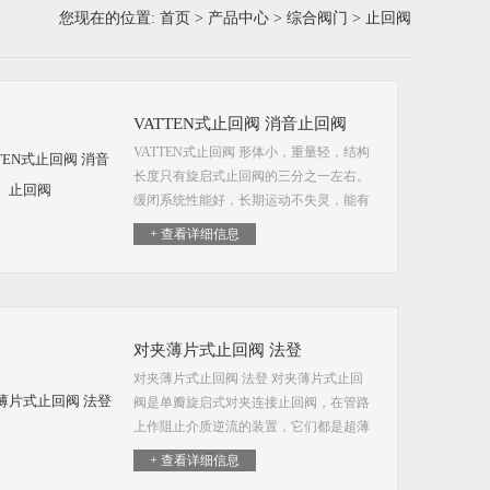
您现在的位置:
首页
>
产品中心
>
综合阀门
> 止回阀
VATTEN式止回阀 消音止回阀
VATTEN式止回阀 形体小，重量轻，结构
长度只有旋启式止回阀的三分之一左右。
缓闭系统性能好，长期运动不失灵，能有
效地控制阀板缓慢关闭。可消除破坏性水
+ 查看详细信息
锤。 橡胶软密封，封闭性能好，耐磨损，
使用寿命长。
对夹薄片式止回阀 法登
对夹薄片式止回阀 法登 对夹薄片式止回
阀是单瓣旋启式对夹连接止回阀，在管路
上作阻止介质逆流的装置，它们都是超薄
形止回阀，H74X、H74H型对夹圆片式止
+ 查看详细信息
回阀具有结构简单，外形美观，重量轻，