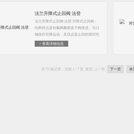
法兰升降式止回阀 法登
法兰升降式止回阀 法登 升降式止回阀：
结构特点是衬氟阀瓣垂直于阀体进、出口
轴线作升降运动，其优点是止回的密封性
能非常好。止回阀这种类型的阀门的作用
+ 查看详细信息
是只允许介质向一个方向流动，而且阻止
反方向流动。通常这种阀门是自动工作
的，在一个方向流动的流体压力作用下，
阀瓣打开；流体反方向流动时，由流体压
共 70 条记录，当前 1 / 7 页 首页 上一页
下一页
末
力和阀瓣的自重合阀瓣作用于阀座，从而
切断流动。