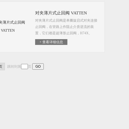
对夹薄片式止回阀 VATTEN
对夹薄片式止回阀是单瓣旋启式对夹连接
止回阀，在管路上作阻止介质逆流的装
置，它们都是超薄形止回阀，H74X、
H74H型对夹圆片式止回阀具有结构简
+ 查看详细信息
单，外形美观，重量轻，安装方便等优特
点。对夹圆片式止回阀主要适用于给水系
统，石油、化工、冶金等工业部门，对有
安装空间限制的场所适用。对夹薄片式止
页
跳转到第
页
回阀 VATTEN