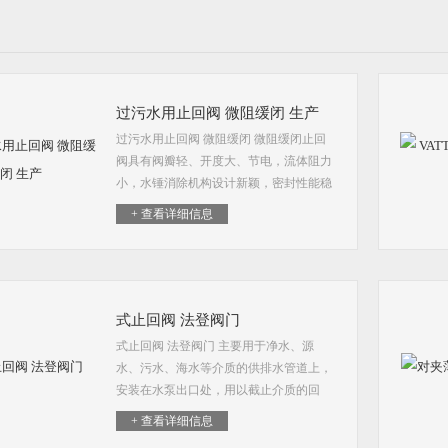
过污水用止回阀 微阻缓闭 生产
过污水用止回阀 微阻缓闭 微阻缓闭止回
阀具有阀瓣轻、开度大、节电，流体阻力
小，水锤消除机构设计新颖，密封性能稳
定可靠、耐磨损、使用寿命长、运行平
+ 查看详细信息
稳、无震动、无噪音等特点
式止回阀 法登阀门
式止回阀 法登阀门 主要用于净水、源
水、污水、海水等介质的供排水管道上，
安装在水泵出口处，用以截止介质的回
流，消除破坏性的水锤，保护管道，使水
+ 查看详细信息
泵安全运行