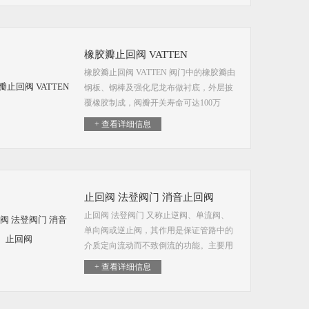
安装方便等优特点。
橡胶瓣止回阀 VATTEN
橡胶瓣止回阀 VATTEN 阀门中的橡胶瓣由
钢板、钢棒及强化尼龙布做衬底，外层披
覆橡胶制成，阀瓣开关寿命可达100万
次。
+ 查看详细信息
止回阀 法登阀门 消音止回阀
止回阀 法登阀门 又称止逆阀、单流阀、
单向阀或逆止阀，其作用是保证管路中的
介质定向流动而不致倒流的功能。主要用
于净水、源水、污水、海水等介质的供排
+ 查看详细信息
水管道上，安装在水泵出口处，用以截止
介质的回流，消除破坏性的水锤，保护管
道，使水泵安全运行