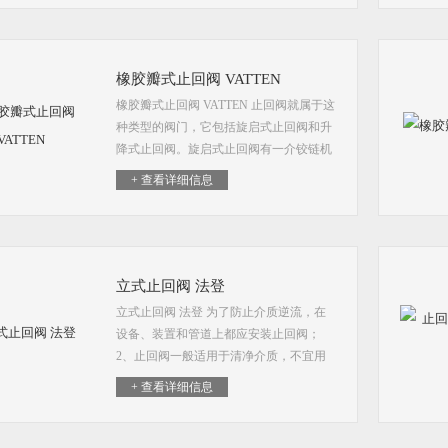
橡胶瓣式止回阀 VATTEN
橡胶瓣式止回阀 VATTEN 止回阀就属于这
种类型的阀门，它包括旋启式止回阀和升
降式止回阀。旋启式止回阀有一介铰链机
构，还有一个像门一样的阀瓣自由地靠在
+ 查看详细信息
倾斜的阀座表面上
立式止回阀 法登
立式止回阀 法登 为了防止介质逆流，在
设备、装置和管道上都应安装止回阀；
2、止回阀一般适用于清净介质，不宜用
于含有固体颗粒和粘度较大的介质
+ 查看详细信息