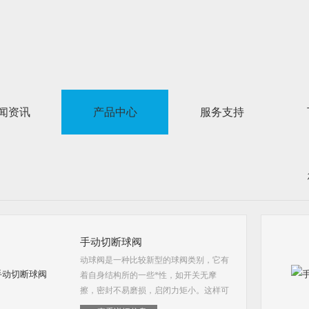
闻资讯
产品中心
服务支持
手动切断球阀
动球阀是一种比较新型的球阀类别，它有
着自身结构所的一些*性，如开关无摩
擦，密封不易磨损，启闭力矩小。这样可
减小所配执行器的规格流体阻力小，其阻