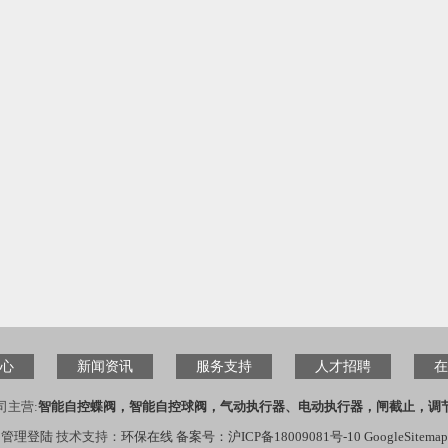
心
新闻资讯
服务支持
人才招聘
在
司主营:
智能自控蝶阀，智能自控球阀，气动执行器、电动执行器，闸截止，调
管理登陆
技术支持：
环保在线
备案号：沪ICP备18009081号-10
GoogleSitemap