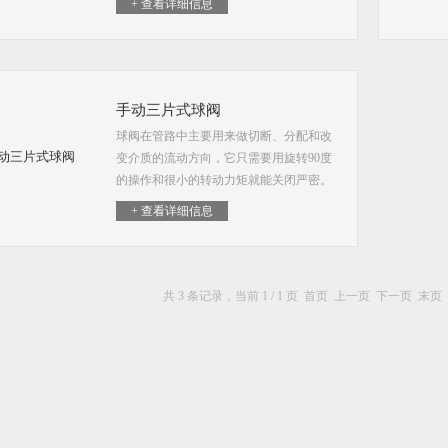
+ 查看详细信息
力系数与同长度的管段相等。 结构简单、
体积小、重量轻。手动切断球阀
手动三片式球阀
球阀在管路中主要用来做切断、分配和改
变介质的流动方向，它只需要用旋转90度
的操作和很小的转动力矩就能关闭严密。
球阀最适宜做开关、切断阀使用，V型球
+ 查看详细信息
阀。电动阀门除应注意管道参数外，尚应
特别注意其使用的环境条件，由于电动阀
门中的电动装置是一机电设备，其使用状
态受其使用环境影响很大。通常状态下，
共 3 条记录，当前 1 / 1 页 首页 上一页 下一页 末
电动球阀、蝶阀在以下环境使用要特别注
意。手动三片式球阀