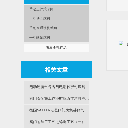
手动三片式球阀
手动法兰球阀
手动四通螺纹球阀
手动螺纹球阀
查看全部产品
相关文章
电动硬密封蝶阀与电动软密封蝶阀的区别在哪里？
阀门安装施工作业时应该注意哪些事项呢？
德国VATTEN法登阀门为您讲解气动塑料蝶阀分类及选用
阀门的加工工艺之铸造工艺（一）