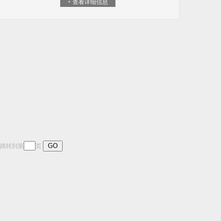
+ 查看详细信息
页 跳转到第
页