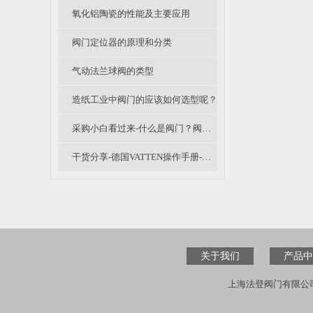
氧化铝陶瓷的性能及主要应用
阀门定位器的原理和分类
气动法兰球阀的类型
造纸工业中阀门的应该如何选型呢？
采购小白看过来-什么是阀门？阀门是什么意思？阀门怎么分类的呢？
干货分享-德国VATTEN操作手册-自控阀门检修规程（二）
关于我们
产品中
上海法登阀门有限公