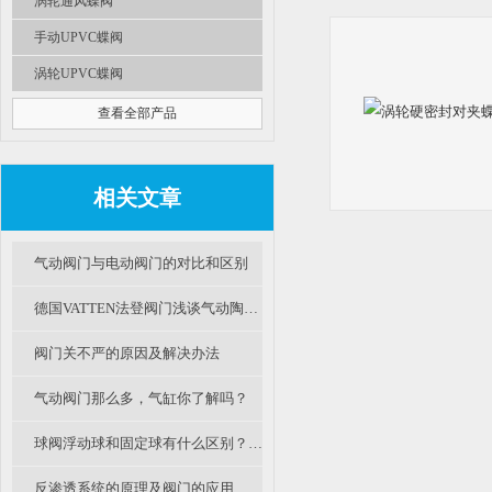
涡轮通风蝶阀
手动UPVC蝶阀
涡轮UPVC蝶阀
查看全部产品
相关文章
气动阀门与电动阀门的对比和区别
德国VATTEN法登阀门浅谈气动陶瓷进料阀原理及优势
阀门关不严的原因及解决办法
气动阀门那么多，气缸你了解吗？
球阀浮动球和固定球有什么区别？中低压球阀和高压球阀的阀芯有什么不同？
反渗透系统的原理及阀门的应用