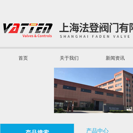
首页
关于我们
新闻资讯
产品中心
产品搜索