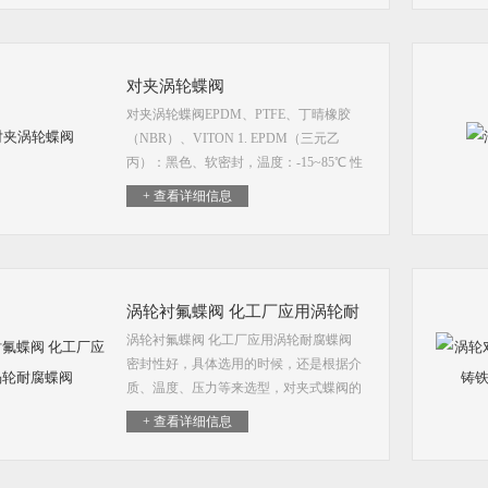
动 双相钢浓水调节阀
对夹涡轮蝶阀
对夹涡轮蝶阀EPDM、PTFE、丁晴橡胶
（NBR）、VITON 1. EPDM（三元乙
丙）：黑色、软密封，温度：-15~85℃ 性
能：耐氧化、抗臭氧和抗侵蚀的能力，但
+ 查看详细信息
遇油易老化 2. NBR（丁晴橡胶)：NBR具
有良好的耐油性,其耐油性仅次于聚硫橡胶
和氟橡胶，并且具有的耐磨性和气密性。
3. PTFE（聚四氟乙稀，俗称塑料王）：白
色、软密封，温度：-20~150℃ 性能：耐
涡轮衬氟蝶阀 化工厂应用涡轮耐
热性，耐磨损，耐腐蚀
涡轮衬氟蝶阀 化工厂应用涡轮耐腐蝶阀
腐蝶阀
密封性好，具体选用的时候，还是根据介
质、温度、压力等来选型，对夹式蝶阀的
安装是用双头螺栓将阀门连接在两管道法
+ 查看详细信息
兰之间。可根据用户要求配置气动、电
动、手动装置，满足遥控和程控的需要。