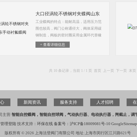
大口径涡轮不锈钢对夹蝶阀山东
工业蝶阀的特点：能耐高温，适用压力范
手动衬氟蝶阀
围也较高，阀门公称通径大，阀体采用碳
钢制造，阀板的密封圈采用金属环代替橡
胶环。德国VATTEN法登阀门为您提供良
+ 查看详细信息
好大口径涡轮不锈钢对夹蝶阀山东手动衬
氟蝶阀。微电解技术是处理高浓度有机废
水的一种理想工艺，该工艺用于高盐、难
降解、高色度废水的处理不但能大幅度地
共 10 条记录，当前 1 / 1 页 首页 上一页 下一页 末
降低cod和色度，还可大大提高废水的可
生化性。
心
新闻资讯
服务支持
人才招聘
在
司主营:
智能自控蝶阀，智能自控球阀，气动执行器、电动执行器，闸截止，调
管理登陆
技术支持：
环保在线
备案号：沪ICP备18009081号-10
GoogleSitemap
版权所有 © 2026 上海法登阀门有限公司 地址:上海市闵行区江川路621号