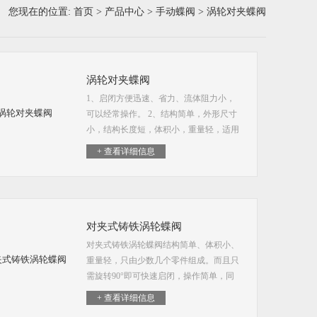
您现在的位置:
首页
>
产品中心
>
手动蝶阀
> 涡轮对夹蝶阀
涡轮对夹蝶阀
1、启闭方便迅速、省力、流体阻力小，
可以经常操作。 2、结构简单，外形尺寸
小，结构长度短，体积小，重量轻，适用
于大口径的阀门。 3、可以运送泥浆，在
+ 查看详细信息
管道口积存液体*少。涡轮对夹蝶阀 4、低
压下，可以实现良好的密封。 5、调节性
能好
对夹式铸铁涡轮蝶阀
对夹式铸铁涡轮蝶阀结构简单、体积小、
重量轻，只由少数几个零件组成。而且只
需旋转90°即可快速启闭，操作简单，同
时该阀门具有良好的流体控制特性。
+ 查看详细信息