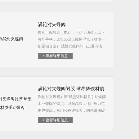
涡轮对夹蝶阀
蝶阀可配气动，电动，手动，DN150以下
可配手柄，DN150以上配用涡轮（材质一
般是铝合金） 法兰式蝶阀阀门上带有法
兰，安装时：用螺栓将阀门上两端法兰连
+ 查看详细信息
接在管道法兰上 涡轮对夹蝶阀
涡轮对夹蝶阀衬胶 球墨铸铁材质
涡轮对夹蝶阀衬胶 球墨铸铁材质手动蝶阀
手动蝶阀
工业蝶阀的特点：能耐高温，适用压力范
围也较高，阀门公称通径大，阀体采用碳
钢制造，阀板的密封圈采用金属环代替橡
+ 查看详细信息
胶环。