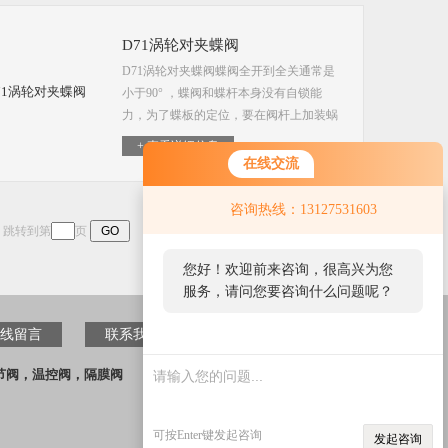
D71涡轮对夹蝶阀
D71涡轮对夹蝶阀蝶阀全开到全关通常是
小于90° ，蝶阀和蝶杆本身没有自锁能
力，为了蝶板的定位，要在阀杆上加装蜗
轮减速器。采用蜗轮减速器，不仅可以使
+ 查看详细信息
蝶板具有自锁能力，使蝶板停止在任意位
在线交流
置上，还能改善阀门的操作性能。工业蝶
阀的特点：能耐高温，适用压力范围也较
咨询热线：13127531603
高，阀门公称通径大，阀体采用碳钢制
页 跳转到第
页
造，阀板的密封圈采用金属环代替橡胶
环。大型高温蝶阀采用钢板焊接制造，主
您好！欢迎前来咨询，很高兴为您
要用于高温介质的烟风道和煤气管道。
服务，请问您要咨询什么问题呢？
线留言
联系我们
您
好，
节阀，温控阀，隔膜阀
看您
停留
很久
可按Enter键发起咨询
发起咨询