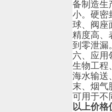
备制造生
小。硬密
球、阀座
精度高、
到零泄漏
六、应用
生物工程
海水输送
末、烟气
可用于不
以上价格