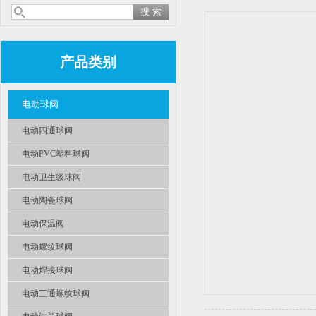
产品类别
电动球阀
电动四通球阀
电动PVC塑料球阀
电动卫生级球阀
电动陶瓷球阀
电动保温阀
电动螺纹球阀
电动焊接球阀
电动三通螺纹球阀