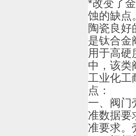
*改变了
蚀的缺点
陶瓷良好的
是钛合金
用于高硬
中，该类
工业化工
点：
一、阀门
准数据要
准要求。