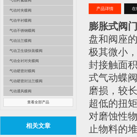
气动衬氟蝶阀
产品详情
在
气动对夹蝶阀
气动半衬蝶阀
膨胀式阀
气动不锈钢蝶阀
盘和阀座
气动法兰蝶阀
极其微小
气动卫生级快装蝶阀
气动全衬对夹蝶阀
封接触面积
气动硬密封蝶阀
式气动蝶阀
气动硬密封法兰蝶阀
磨损，较
气动通风蝶阀
超低的扭
查看全部产品
对磨蚀性物
相关文章
止物料的