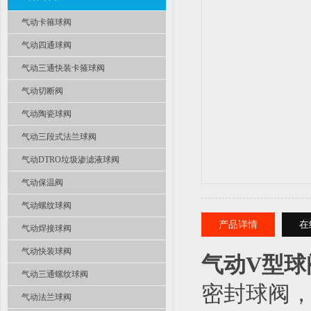
气动卡箍球阀
气动四通球阀
气动三通快装卡箍球阀
气动切断阀
气动陶瓷球阀
气动三段式法兰球阀
气动DTRO垃圾渗滤液球阀
气动保温阀
气动螺纹球阀
产品详情
在
气动焊接球阀
气动快装球阀
气动V型球
气动三通螺纹球阀
密封球阀
气动法兰球阀