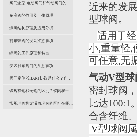
阀门选型-电动阀门和气动阀门的优缺点比较
近来的发
角座阀的作用及工作原理
型球阀。
蝶阀结构原理及适用分析
适用于经
衬氟蝶阀的安装注意事项
小,重量轻
蝶阀的工作原理和特点
可任意,无
安装衬氟阀门的注意事项
气动V型球
阀门定位器HART协议是什么？作用是什么？
密封球阀
蝶阀有销和无销的区别？蝶阀双半轴和通轴的区别？
比达100
常规球阀和无滞留球阀的区别在哪里呢？
合含纤维
V型球阀