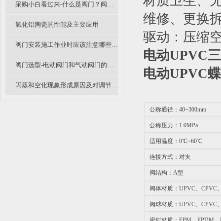
材质卫生、
采购小白看过来-什么是阀门？阀门是什么意思？阀门怎么分类的呢？
维修、更换
氧化铝陶瓷的性能及主要应用
驱动：压缩空气
阀门安装施工作业时应该注意哪些事项呢？
电动UPVC
阀门选型-电动阀门和气动阀门的优缺点比较
电动
UPVC
蝶
闪蒸和空化现象形成原因及对调节阀影响有哪些？
公称通径：40~300mm
公称压力：1.0MPa
适用温度：0℃~60℃
连接方式：对夹
阀结构：A型
阀体材质：UPVC、CPVC、
阀球材质：UPVC、CPVC、
密封材质：FPM、EPDM、