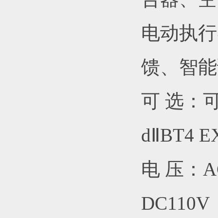
电动执行
馈、智能
可 选：
dⅡBT4 E
电 压：AC2
DC110V