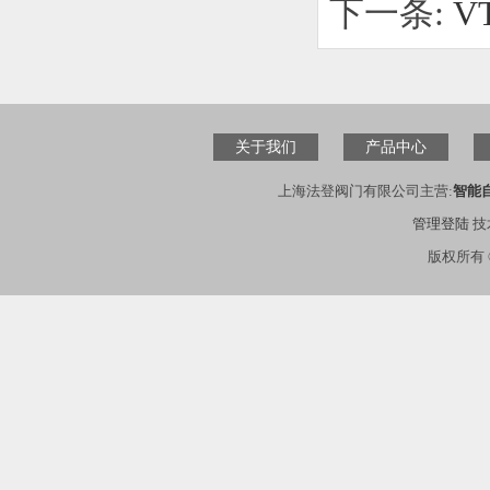
下一条:
V
关于我们
产品中心
上海法登阀门有限公司主营:
智能
管理登陆
技
版权所有 