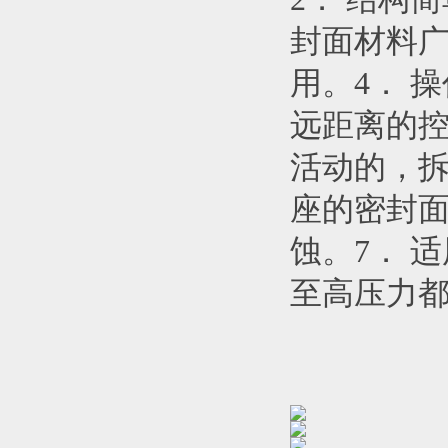
封面材料
用。4． 
远距离的控
活动的，拆
座的密封
蚀。7． 
至高压力