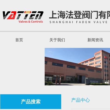
首页
关于我们
新闻资讯
产品中心
产品搜索