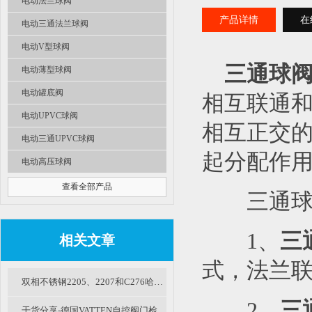
电动法兰球阀
产品详情
在
电动三通法兰球阀
电动V型球阀
三通球
电动薄型球阀
电动罐底阀
相互联通和
电动UPVC球阀
相互正交
电动三通UPVC球阀
起分配作
电动高压球阀
查看全部产品
三通球
1、
三
相关文章
式，法兰
双相不锈钢2205、2207和C276哈氏合金钢耐腐蚀钢材的区别和特点
2、
三
干货分享-德国VATTEN自控阀门检修规程（一）