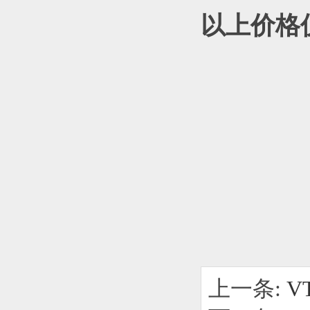
以上价格
上一条:
V