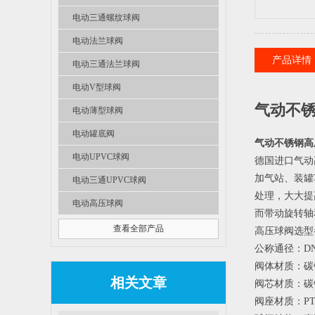
电动三通螺纹球阀
电动法兰球阀
产品详情
电动三通法兰球阀
电动V型球阀
气动不
电动薄型球阀
电动罐底阀
气动不锈钢高
电动UPVC球阀
德国进口气动
加气站、装罐
电动三通UPVC球阀
处理，大大提
电动高压球阀
而带动旋转轴
查看全部产品
高压球阀选型
公称通径：DN1
阀体材质：碳钢
相关文章
阀芯材质：碳钢
阀座材质：PT