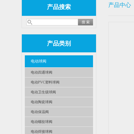
产品中心
产品搜索
产品类别
电动球阀
电动四通球阀
电动PVC塑料球阀
电动卫生级球阀
电动陶瓷球阀
电动保温阀
电动螺纹球阀
电动焊接球阀