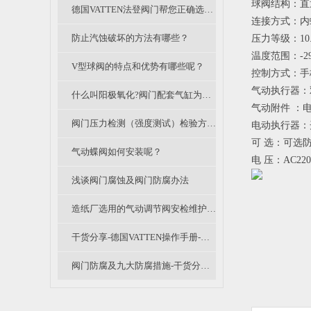
球阀结构：直
德国VATTEN法登阀门帮您正确选择阀门电动执行器
连接方式：内
防止汽蚀破坏的方法有哪些？
压力等级：10.0
温度范围：-29
V型球阀的特点和优势有哪些呢？
控制方式：手
气动执行器：
什么叫阳极氧化?阀门配套气缸为什么需要氧化处理？
气动附件 ：
阀门压力检测（强度测试）检验方法（A篇）
电动执行器：开
可 选：可选防爆
气动蝶阀如何安装呢？
电 压：AC220V
浅谈阀门腐蚀及阀门防腐办法
造纸厂选用的气动调节阀安检维护要主要看那些地方？
干货分享-德国VATTEN操作手册-自控阀门检修规程（二）
阀门防腐及九大防腐措施-干货分享（一）