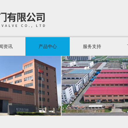
闻资讯
产品中心
服务支持