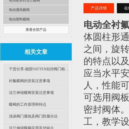
电动硬密封法兰蝶阀
产品详情
在
电动通风蝶阀
电动塑料蝶阀
电动全衬
查看全部产品
体圆柱形通
之间，旋转
相关文章
的特点以
干货分享-德国VATTEN自控阀门检修规程（一）
应当水平
衬氟蝶阀的安装注意事项
人，性能
法兰伸缩蝶阀安装注意事项
可选用阀
蝶阀的工作原理和特点
密封阀体。
浅谈阀门腐蚀及阀门防腐办法
工，教学
法兰伸缩蝶阀应用及优缺点