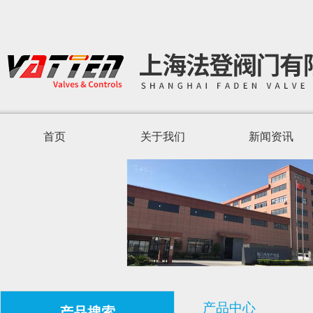
首页
关于我们
新闻资讯
产品中心
产品搜索