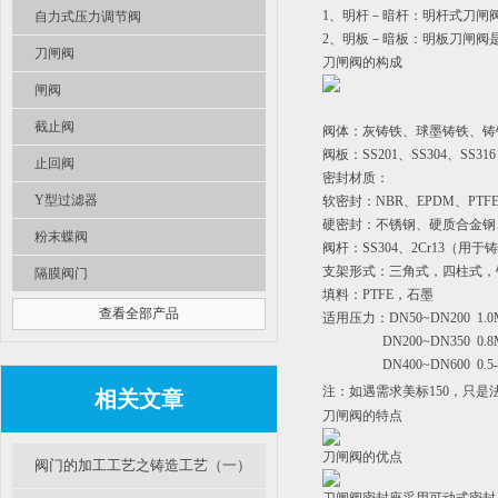
1、明杆－暗杆：明杆式刀闸
自力式压力调节阀
2、明板－暗板：明板刀闸阀
刀闸阀
刀闸阀的构成
闸阀
截止阀
阀体：灰铸铁、球墨铸铁、铸
阀板：SS201、SS304、SS
止回阀
密封材质：
Y型过滤器
软密封：NBR、EPDM、PTF
硬密封：不锈钢、硬质合金钢
粉末蝶阀
阀杆：SS304、2Cr13（用于
支架形式：三角式，四柱式，
隔膜阀门
填料：PTFE，石墨
查看全部产品
适用压力：DN50~DN200  1.0
                  DN200~DN350  0.
                  DN400~DN600  0.
注：如遇需求美标150，只是
相关文章
刀闸阀的特点
刀闸阀的优点
阀门的加工工艺之铸造工艺（一）