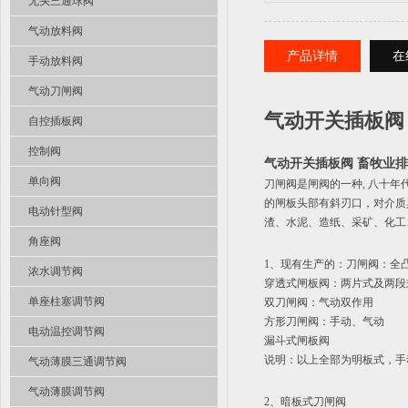
无头三通球阀
气动放料阀
产品详情
在
手动放料阀
气动刀闸阀
气动开关插板阀 
自控插板阀
控制阀
气动开关插板阀 畜牧业排渣
单向阀
刀闸阀是闸阀的一种, 八十
的闸板头部有斜刃口，对介质
电动针型阀
渣、水泥、造纸、采矿、化工
角座阀
1、现有生产的：刀闸阀：全
浓水调节阀
穿透式闸板阀：两片式及两段
单座柱塞调节阀
双刀闸阀：气动双作用
方形刀闸阀：手动、气动
电动温控调节阀
漏斗式闸板阀
说明：以上全部为明板式，手
气动薄膜三通调节阀
气动薄膜调节阀
2、暗板式刀闸阀