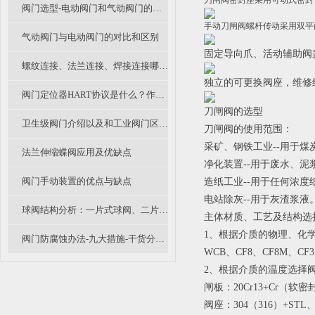
刀闸阀密封座采用可动式密封
阀门选型-电动阀门和气动阀门的优缺点比较
手动刀闸阀螺杆传动采用双平
气动阀门与电动阀门的对比和区别
固定导向爪、活动辅助阀
螺纹连接、法兰连接、焊接连接哪种阀门连接形式是你的菜？
独立的可更换阀座，维修
阀门定位器HART协议是什么？作用是什么？
刀闸阀的选型
卫生级阀门介绍以及和工业阀门区别不同
刀闸阀的使用范围：
采矿、钢铁工业--用于煤
法兰伸缩蝶阀应用及优缺点
净化装置--用于废水、
阀门手动装置的优点与缺点
造纸工业--用于任何浓度
电站除灰--用于灰渣浆液
球阀结构分析：一片式球阀、二片式球阀和三片式球阀的区别
主体材质、工艺及结构选
1、根据介质的物理、化
阀门防腐蚀办法-九大措施-干货分享（二）
WCB、CF8、CF8M、CF
2、根据介质的温度选择
闸板：20Cr13+Cr（软密
阀座：304（316）+STL、