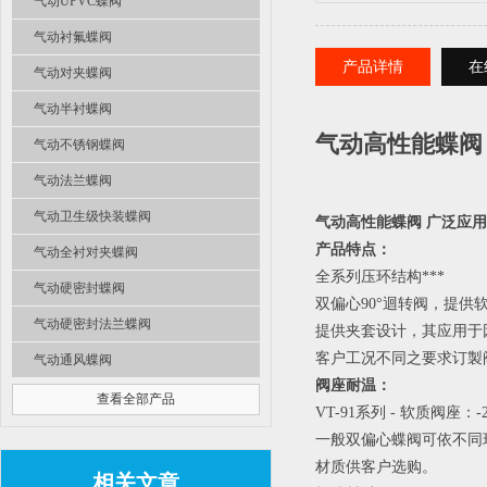
气动UPVC蝶阀
气动衬氟蝶阀
产品详情
在
气动对夹蝶阀
气动半衬蝶阀
气动高性能蝶阀
气动不锈钢蝶阀
气动法兰蝶阀
气动卫生级快装蝶阀
气动高性能蝶阀 广泛应
产品特点：
气动全衬对夹蝶阀
全系列压环结构***
气动硬密封蝶阀
双偏心90°迴转阀，提
气动硬密封法兰蝶阀
提供夹套设计，其应用于
客户工况不同之要求订製
气动通风蝶阀
阀座耐温：
查看全部产品
VT-91系列 - 软质阀座：-29℃
一般双偏心蝶阀可依不同
材质供客户选购。
相关文章