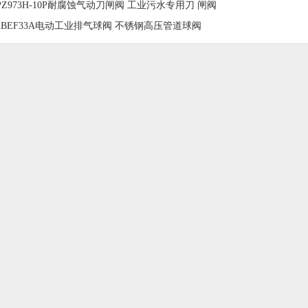
PZ973H-10P耐腐蚀气动刀闸阀 工业污水专用刀 闸阀
2BEF33A电动工业排气球阀 不锈钢高压管道球阀