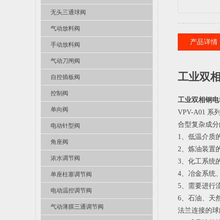
无头三通球阀
气动放料阀
产品详情
手动放料阀
气动刀闸阀
工业双相
自控插板阀
控制阀
工业双相钢电
单向阀
VPV-A0
合型复杂成分
电动针型阀
1、低温介质
角座阀
2、炼油装置
浓水调节阀
3、化工系统
4、冶金系统
单座柱塞调节阀
5、需要进行
电动温控调节阀
6、石油、天
气动薄膜三通调节阀
法兰连接的球