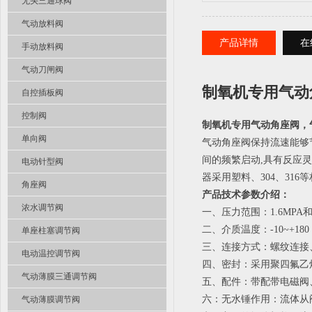
无头三通球阀
气动放料阀
产品详情
在
手动放料阀
气动刀闸阀
制氧机专用气动
自控插板阀
控制阀
制氧机专用气动角座阀，
单向阀
气动角座阀保持流速能够
间的频繁启动,具有反应灵
电动针型阀
器采用塑料、304、316
角座阀
产品技术参数介绍：
浓水调节阀
一、压力范围：1.6MPA和2
二、介质温度：-10~+180
单座柱塞调节阀
三、连接方式：螺纹连接
电动温控调节阀
四、密封：采用聚四氟乙
气动薄膜三通调节阀
五、配件：带配带电磁阀
六：无水锤作用：流体从
气动薄膜调节阀