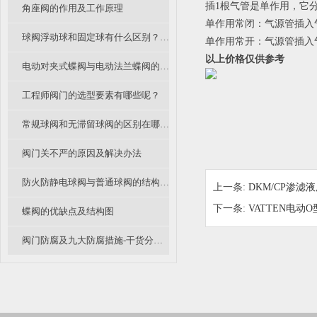
插1根气管是单作用，它
角座阀的作用及工作原理
单作用常闭：气源管插入
球阀浮动球和固定球有什么区别？中低压球阀和高压球阀的阀芯有什么不同？
单作用常开：气源管插入
以上价格仅供参考
电动对夹式蝶阀与电动法兰蝶阀的区别及选用
工程师阀门的选型要素有哪些呢？
常规球阀和无滞留球阀的区别在哪里呢？
阀门关不严的原因及解决办法
防火防静电球阀与普通球阀的结构有什么不同？
上一条:
DKM/CP渗
下一条:
VATTEN电
蝶阀的优缺点及结构图
阀门防腐及九大防腐措施-干货分享（一）