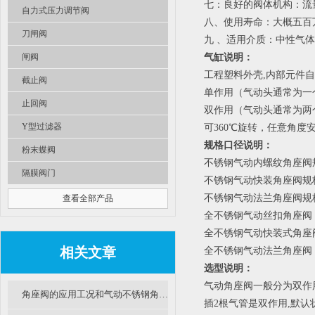
七：良好的阀体机构：流
自力式压力调节阀
八、使用寿命：大概五百
刀闸阀
九 、适用介质：中性气
闸阀
气缸说明：
工程塑料外壳,内部元件
截止阀
单作用（气动头通常为一
止回阀
双作用（气动头通常为两
Y型过滤器
可360℃旋转，任意角度
规格口径说明：
粉末蝶阀
不锈钢气动内螺纹角座阀规格
隔膜阀门
不锈钢气动快装角座阀规格：
不锈钢气动法兰角座阀规格：
查看全部产品
全不锈钢气动丝扣角座阀：D
全不锈钢气动快装式角座阀：
相关文章
全不锈钢气动法兰角座阀：D
选型说明：
气动角座阀一般分为双作
角座阀的应用工况和气动不锈钢角座阀结构特点
插2根气管是双作用,默