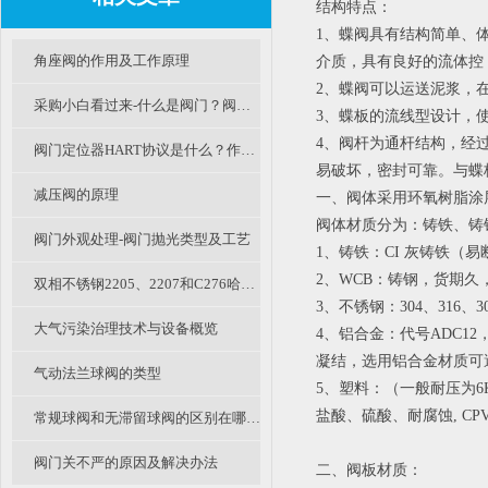
结构特点：
1、蝶阀具有结构简单、
角座阀的作用及工作原理
介质，具有良好的流体控
2、蝶阀可以运送泥浆，在
采购小白看过来-什么是阀门？阀门是什么意思？阀门怎么分类的呢？
3、蝶板的流线型设计，
4、阀杆为通杆结构，经
阀门定位器HART协议是什么？作用是什么？
易破坏，密封可靠。与蝶
减压阀的原理
一、阀体采用环氧树脂涂
阀体材质分为：铸铁、铸钢
阀门外观处理-阀门抛光类型及工艺
1、铸铁：CI 灰铸铁（
2、WCB：铸钢，货期久，
双相不锈钢2205、2207和C276哈氏合金钢耐腐蚀钢材的区别和特点
3、不锈钢：304、316、30
大气污染治理技术与设备概览
4、铝合金：代号ADC1
凝结，选用铝合金材质可
气动法兰球阀的类型
5、塑料：（一般耐压为6
盐酸、硫酸、耐腐蚀, C
常规球阀和无滞留球阀的区别在哪里呢？
阀门关不严的原因及解决办法
二、阀板材质：