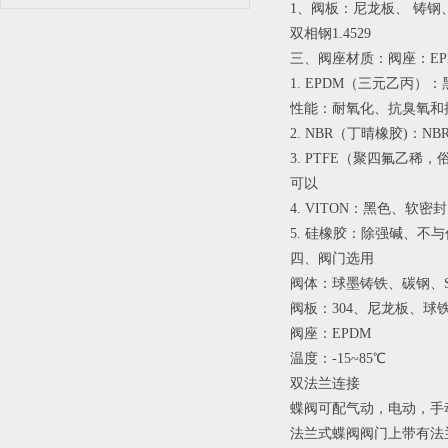
1、阀板：尼龙板、 铸钢、不
双相钢1.4529
三、阀座材质：阀座：EPD
1. EPDM（三元乙丙）：
性能：耐氧化、抗臭氧和
2. NBR（丁晴橡胶)
3. PTFE（聚四氟乙
可以
4. VITON：黑色、
5. 硅橡胶：除强碱、
四、阀门选用
阀体：球墨铸铁、碳钢、SS3
阀板：304、尼龙板、球铁板、
阀座：EPDM
温度：-15~85℃
双法兰连接
蝶阀可配气动，电动，手动
法兰式蝶阀阀门上带有法