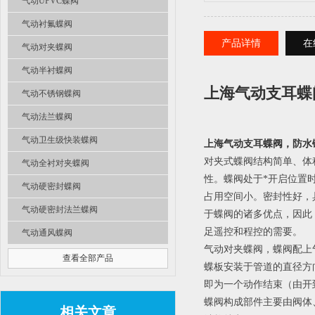
气动UPVC蝶阀
气动衬氟蝶阀
产品详情
在
气动对夹蝶阀
气动半衬蝶阀
上海气动支耳蝶
气动不锈钢蝶阀
气动法兰蝶阀
气动卫生级快装蝶阀
上海气动支耳蝶阀，防水
对夹式蝶阀结构简单、体
气动全衬对夹蝶阀
性。蝶阀处于*开启位置
气动硬密封蝶阀
占用空间小。密封性好，
气动硬密封法兰蝶阀
于蝶阀的诸多优点，因此
足遥控和程控的需要。
气动通风蝶阀
气动对夹蝶阀，蝶阀配上
查看全部产品
蝶板安装于管道的直径方
即为一个动作结束（由开
蝶阀构成部件主要由阀体
相关文章