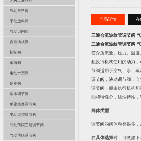
无头三通球阀
气动放料阀
产品详情
在
手动放料阀
气动刀闸阀
三通合流波纹管调节阀 
自控插板阀
三通合流波纹管调节阀 
控制阀
变介质流量、压力、温度
配执行机构使用的动力，
单向阀
节阀适用于空气、水、蒸汽
电动针型阀
调节阀，液动调节阀，
自
角座阀
调节阀一般由执行机构和
浓水调节阀
能和特性分，线性特性，
单座柱塞调节阀
阀体类型
电动温控调节阀
调节阀的阀体种类很多，
气动薄膜三通调节阀
气动薄膜调节阀
在
具体选择
时，可做如下