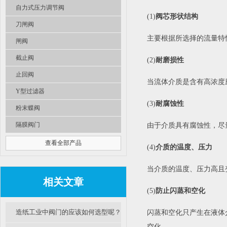
自力式压力调节阀
(1)
阀芯形状结构
刀闸阀
主要根据所选择的流量特
闸阀
截止阀
(2)
耐磨损性
止回阀
当流体介质是含有高浓度
Y型过滤器
(3)
耐腐蚀性
粉末蝶阀
隔膜阀门
由于介质具有腐蚀性，尽
查看全部产品
(4)
介质的温度、压力
当介质的温度、压力高且
相关文章
(5)
防止闪蒸和空化
造纸工业中阀门的应该如何选型呢？
闪蒸和空化只产生在液体
空化。