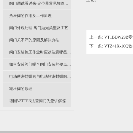
阀门调试看过来-定位器常见故障及办法
角座阀的作用及工作原理
阀门外观处理-阀门抛光类型及工艺
上一条:
VT1BDW29
阀门关不严的原因及解决办法
下一条:
VTZ41X-1
阀门安装施工作业时应该注意哪些事项呢？
如何安装阀门呢？阀门安装的要点有哪些？
电动硬密封蝶阀与电动软密封蝶阀的区别在哪里？
减压阀的原理
德国VATTEN法登阀门为您讲解蝶阀的使用原理