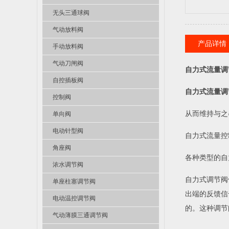
无头三通球阀
气动放料阀
产品详情
手动放料阀
气动刀闸阀
自力式流量调
自控插板阀
自力式流量调
控制阀
从而维持与之
单向阀
电动针型阀
自力式流量控
角座阀
各种类型的自
浓水调节阀
自力式调节阀
单座柱塞调节阀
出端的反馈信
电动温控调节阀
的。这种调节
气动薄膜三通调节阀