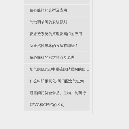
偏心蝶阀的选型及应用
气动调节阀的安装原则
反渗透系统的原理及阀门的应用
防止汽蚀破坏的方法有哪些？
偏心蝶阀的密封特点及原理
烟气脱硫FGD中脱硫脱硝蝶阀的如何选择？和普通蝶阀的区别在哪里？
什么叫阳极氧化?阀门配套气缸为什么需要氧化处理？
哪些阀门符合食品、生物、制药行业中卫生级阀门的要求？
UPVC和CPVC的区别