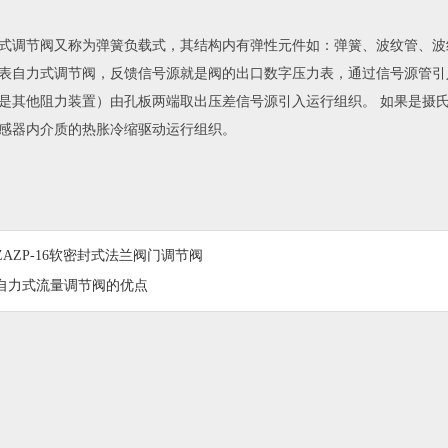
式调节阀又称为弹簧负载式，其结构内有弹性元件如：弹簧、波纹管、波
表自力式调节阀，反馈信号源就是阀的出口数字压力表，通过信号源管引
是其他阻力装置）由孔板两端取出压差信号源引入运行组织。 如果是摄
感器内介质的热胀冷缩驱动运行组织。
ZAZP-16软密封式法兰阀门调节阀
T自力式流量调节阀的优点