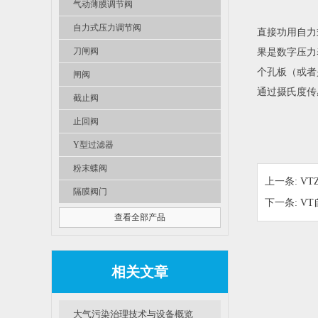
气动薄膜调节阀
自力式压力调节阀
直接功用自力
刀闸阀
果是数字压力
个孔板（或者
闸阀
通过摄氏度传
截止阀
止回阀
Y型过滤器
粉末蝶阀
上一条:
VT
隔膜阀门
下一条:
V
查看全部产品
相关文章
大气污染治理技术与设备概览