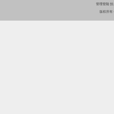
管理登陆
技
版权所有 