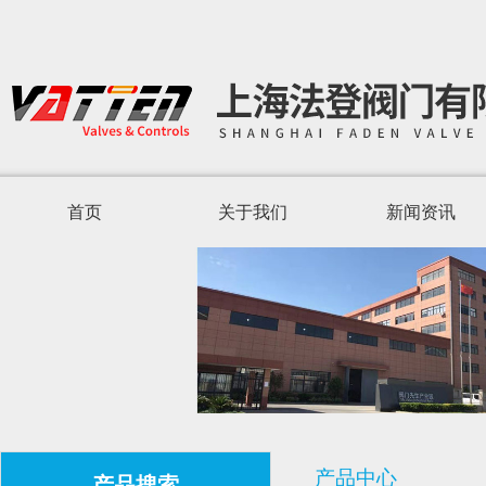
首页
关于我们
新闻资讯
产品中心
产品搜索