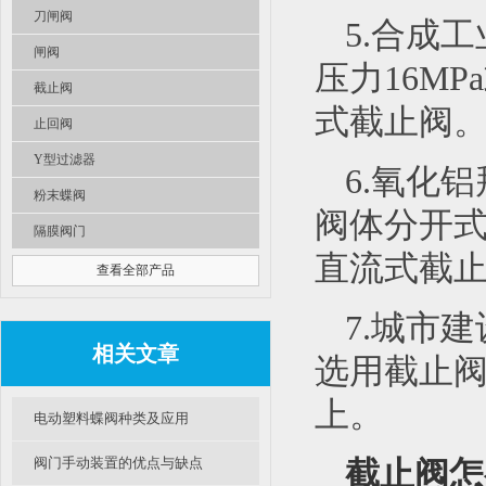
刀闸阀
5.合成
闸阀
压力16MP
截止阀
式截止阀
止回阀
Y型过滤器
6.氧化
粉末蝶阀
阀体分开
隔膜阀门
直流式截
查看全部产品
7.城市
相关文章
选用截止阀
上。
电动塑料蝶阀种类及应用
阀门手动装置的优点与缺点
截止阀怎