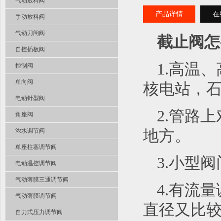
气动放料阀
产品详情
在
手动放料阀
气动刀闸阀
截止阀怎
自控插板阀
1.高温
控制阀
单向阀
核电站，
电动针型阀
2.管路
角座阀
浓水调节阀
地方。
单座柱塞调节阀
3.小型
电动温控调节阀
气动薄膜三通调节阀
4.有流
气动薄膜调节阀
直径又比较
自力式压力调节阀