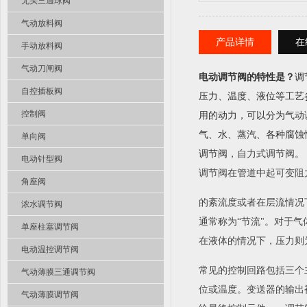
无头三通球阀
气动放料阀
产品详情
在
手动放料阀
气动刀闸阀
电动调节阀的特性是？
调
自控插板阀
压力、温度、液位等工艺
控制阀
用的动力，可以分为
气动
气、水、蒸汽、各种腐蚀性
单向阀
调节阀，
自力式调节阀
。
电动针型阀
调节阀在管道中起可变阻
角座阀
的紊流度或者在层流情况
浓水调节阀
通常称为“节流"。对于
单座柱塞调节阀
在液体的情况下，压力则
电动温控调节阀
常见的控制回路包括三个
气动薄膜三通调节阀
位或温度。变送器的输出
气动薄膜调节阀