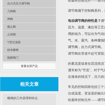
给最终控制元件——调节
自力式压力调节阀
调节阀属于控制阀系列，
刀闸阀
闸阀
电动调节阀的特性是？
调
截止阀
压力、温度、液位等工艺
用的动力，可以分为
气动
止回阀
气、水、蒸汽、各种腐蚀性
Y型过滤器
调节阀，
自力式调节阀
。
粉末蝶阀
调节阀在管道中起可变阻
隔膜阀门
的紊流度或者在层流情况
查看全部产品
通常称为“节流"。对于
在液体的情况下，压力则
相关文章
常见的控制回路包括三个
位或温度。变送器的输出
蝶阀的工作原理和特点
给最终控制元件——调节