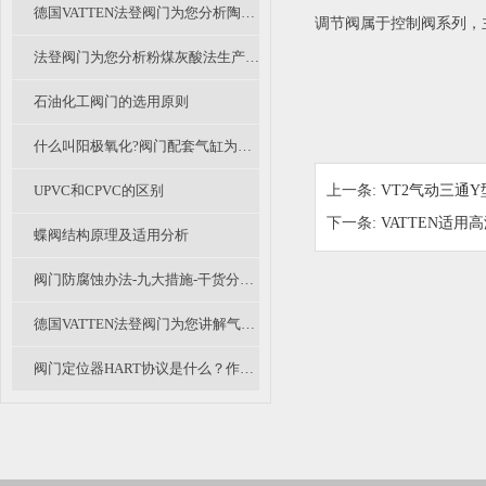
德国VATTEN法登阀门为您分析陶瓷阀的应用及展望
调节阀属于控制阀系列，
法登阀门为您分析粉煤灰酸法生产氧化铝中衬氟阀门和陶瓷阀的应用探讨
石油化工阀门的选用原则
什么叫阳极氧化?阀门配套气缸为什么需要氧化处理？
UPVC和CPVC的区别
上一条:
VT2气动三通
下一条:
VATTEN适
蝶阀结构原理及适用分析
阀门防腐蚀办法-九大措施-干货分享（二）
德国VATTEN法登阀门为您讲解气动塑料蝶阀分类及选用
阀门定位器HART协议是什么？作用是什么？