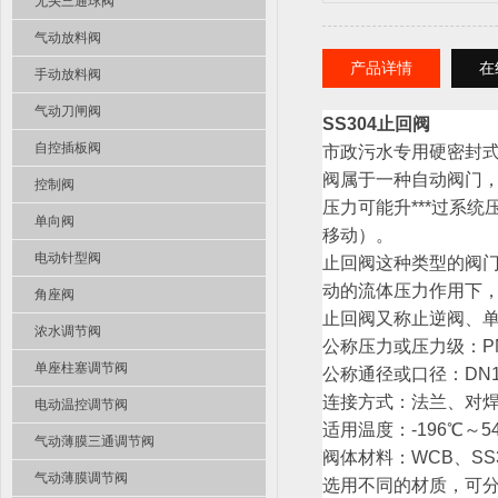
无头三通球阀
气动放料阀
产品详情
在
手动放料阀
气动刀闸阀
SS304止回阀
自控插板阀
市政污水专用硬密封式
阀属于一种自动阀门
控制阀
压力可能升***过系
单向阀
移动）。
电动针型阀
止回阀这种类型的阀
动的流体压力作用下
角座阀
止回阀又称止逆阀、
浓水调节阀
公称压力或压力级：PN1.0-
单座柱塞调节阀
公称通径或口径：DN1
连接方式：法兰、对
电动温控调节阀
适用温度：-196℃～5
气动薄膜三通调节阀
阀体材料：WCB、SS3
气动薄膜调节阀
选用不同的材质，可