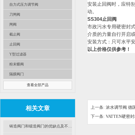
安装止回阀时，应特
自力式压力调节阀
动。
刀闸阀
SS304止回阀
闸阀
市政污水专用硬密封式
介质的力量自行开启
截止阀
安装方式：只可水平
止回阀
以上价格仅供参考！
Y型过滤器
粉末蝶阀
隔膜阀门
查看全部产品
相关文章
上一条:
浓水调节阀 德国
下一条:
VATTEN硬密
铸造阀门和锻造阀门的优缺点及不同应用