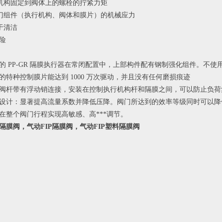
行机构固定到阀体上的螺栓的拧紧力矩
阀门组件（执行机构、阀体和膜片）的机械应力
于清洁
险
的 PP-GR 隔膜执行器在常闭配置中，上部构件配有钢制强化组件。不
的特种控制膜片能达到 1000 万次驱动，并且没有任何磨损痕迹
阀杆带有浮动销连接，安装在控制执行机构杆和隔膜之间，可以防止负荷
设计：显著提高流量系数并降低压降。阀门所达到的效率等级同时可以降
在整个阀门行程实现高敏感、高***调节。
隔膜阀，气动FIP隔膜阀，气动FIP塑料隔膜阀