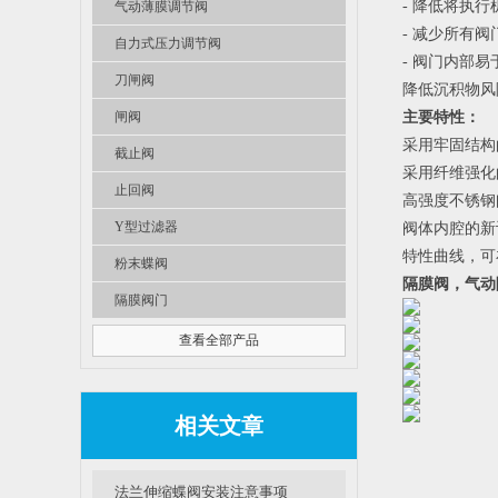
- 降低将执
气动薄膜调节阀
- 减少所有
自力式压力调节阀
- 阀门内部易
刀闸阀
降低沉积物风
闸阀
主要特性：
采用牢固结构
截止阀
采用纤维强化
止回阀
高强度不锈钢
Y型过滤器
阀体内腔的新
特性曲线，可
粉末蝶阀
隔膜阀，气动
隔膜阀门
查看全部产品
相关文章
法兰伸缩蝶阀安装注意事项