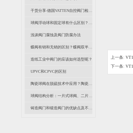
干货分享-德国VATTEN自控阀门检修规程（一）
球阀浮动球和固定球有什么区别？中低压球阀和高压球阀的阀芯有什么不同？
浅谈阀门腐蚀及阀门防腐办法
蝶阀有销和无销的区别？蝶阀双半轴和通轴的区别？
上一条:
VT
造纸工业中阀门的应该如何选型呢？
下一条:
VT
UPVC和CPVC的区别
陶瓷球阀在脱硫技术中应用？陶瓷阀优势？陶瓷阀性价比如何？
球阀结构分析：一片式球阀、二片式球阀和三片式球阀的区别
铸造阀门和锻造阀门的优缺点及不同应用