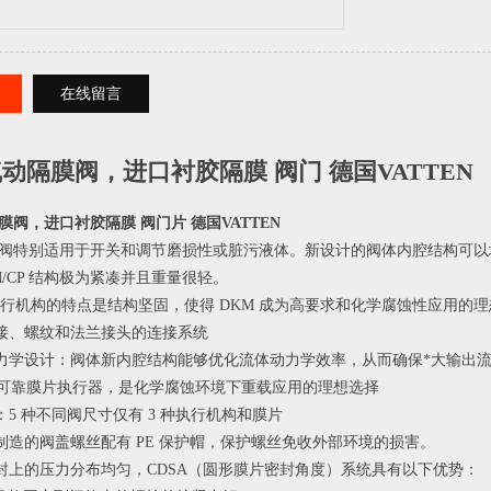
在线留言
气动隔膜阀，进口衬胶隔膜
阀门
德国VATTEN
膜阀，进口衬胶隔膜
阀门
片
德国VATTEN
 隔膜阀特别适用于开关和调节磨损性或脏污液体。新设计的阀体内腔结构
/CP 结构极为紧凑并且重量很轻。
薄膜执行机构的特点是结构坚固，使得 DKM 成为高要求和化学腐蚀性应用的
粘接、螺纹和法兰接头的连接系统
动力学设计：阀体新内腔结构能够优化流体动力学效率，从而确保*大输出
R 牢固可靠膜片执行器，是化学腐蚀环境下重载应用的理想选择
：5 种不同阀尺寸仅有 3 种执行机构和膜片
钢制造的阀盖螺丝配有 PE 保护帽，保护螺丝免收外部环境的损害。
密封上的压力分布均匀，CDSA（圆形膜片密封角度）系统具有以下优势：