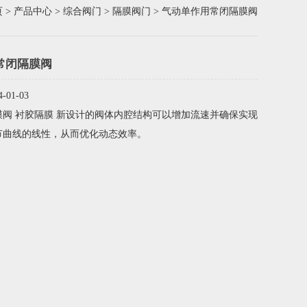
页
>
产品中心
>
综合阀门
>
隔膜阀门
> 气动单作用常闭隔膜阀
常闭隔膜阀
01-03
阀 衬胶隔膜 新设计的阀体内腔结构可以增加流速并确保实现
节曲线的线性，从而优化动态效率。