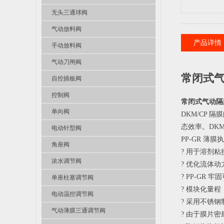
无头三通球阀
气动放料阀
产品详情
手动放料阀
气动刀闸阀
常闭式
自控插板阀
控制阀
常闭式气动隔
单向阀
DKM/CP
态效率。DKM
电动针型阀
PP-GR 
角座阀
? 用于溶剂
浓水调节阀
? 优化流体
? PP-G
单座柱塞调节阀
? 模块化量程
电动温控调节阀
? 采用不锈
气动薄膜三通调节阀
? 由于膜片