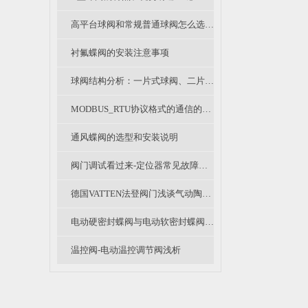
高平台球阀和常规普通球阀怎么选？各有什么优缺点？
衬氟蝶阀的安装注意事项
球阀结构分析：一片式球阀、二片式球阀和三片式球阀的区别
MODBUS_RTU协议格式的通信的简单介绍
通风蝶阀的选型和安装说明
阀门调试看过来-定位器常见故障及办法
德国VATTEN法登阀门浅谈气动陶瓷进料阀原理及优势
电动硬密封蝶阀与电动软密封蝶阀的区别在哪里？
温控阀-电动温控调节阀浅析