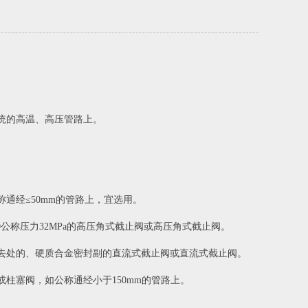
统的高温、高压管路上。
通经≤50mm的管路上，宜选用。
20公称压力32MPa的高压角式截止阀或高压角式截止阀。
可去处的、硬质合金密封副的直流式截止阀或直流式截止阀。
柱塞阀，如公称通经小于150mm的管路上。