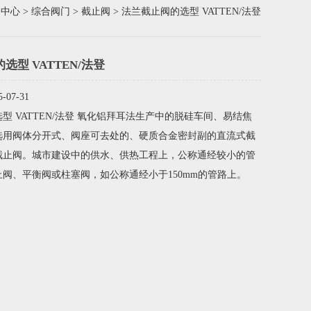
品中心
>
综合阀门
>
截止阀
> 法兰截止阀的选型 VATTEN/法登
选型 VATTEN/法登
07-31
型 VATTEN/法登 氧化铝拜耳法生产中的脱硅车间、易结焦
选用阀体分开式、阀座可去处的、硬质合金密封副的直流式截
截止阀。城市建设中的供水、供热工程上，公称通经较小的管
阀、平衡阀或柱塞阀，如公称通经小于150mm的管路上。