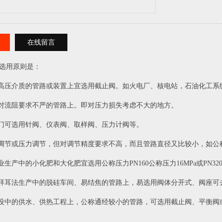
在线留言
选用原则是：
、高压介质的管路或装置上宜选用截止阀。如火电厂、核电站，石油化工系
上对流阻要求不严的管路上。即对压力损失考虑不大的地方。
阀门可选用针阀、仪表阀、取样阀、压力计阀等。
量调节或压力调节，但对调节精度要求不高，而且管路直径又比较小，如公称
工业生产中的小化肥和大化肥宜选用公称压力PN160公称压力16MPa或PN3
铝拜耳法生产中的脱硅车间、易结焦的管路上，易选用阀体分开式、阀座
建设中的供水、供热工程上，公称通经较小的管路，可选用截止阀、平衡阀或