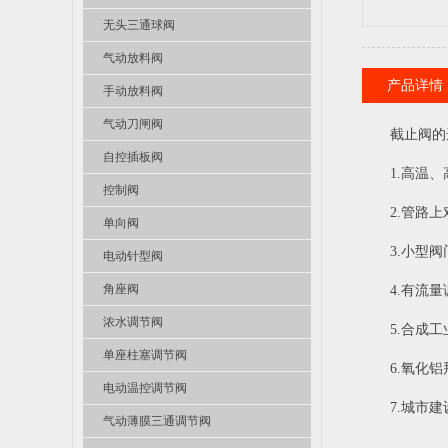
无头三通球阀
气动放料阀
产品详情
手动放料阀
气动刀闸阀
截止阀的
自控插板阀
1.高温
控制阀
2.管路
单向阀
3.小型
电动针型阀
角座阀
4.有流
浓水调节阀
5.合成
单座柱塞调节阀
6.氧化
电动温控调节阀
7.城市
气动薄膜三通调节阀