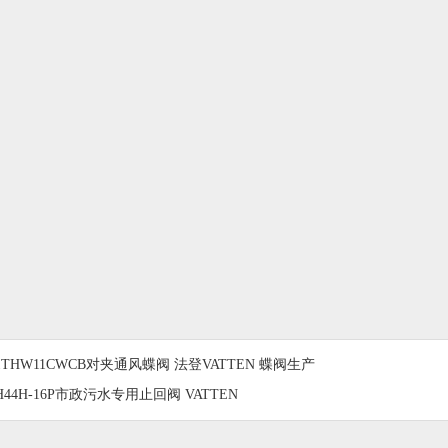
1THW11CWCB对夹通风蝶阀 法登VATTEN 蝶阀生产
H44H-16P市政污水专用止回阀 VATTEN