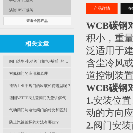
手动UPVC蝶阀
产品详情
在
涡轮UPVC蝶阀
查看全部产品
WCB碳钢对
积小，重
相关文章
泛适用于
含尘冷风
阀门选型-电动阀门和气动阀门的优缺点比较
道控制装
衬氟阀门的应用和原理
WCB碳钢对
造纸工业中阀门的应该如何选型呢？
1.
安装位置
德国VATTEN法登阀门为您讲解气动塑料蝶阀分类及选用
气动阀门与电动阀门的对比和区别
动的方向
防止汽蚀破坏的方法有哪些？
2.
阀门安装