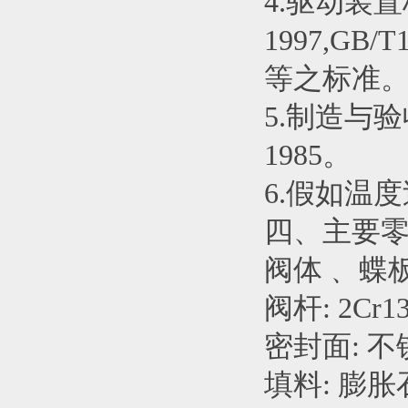
4.驱动装置标
1997,GB/T1
等之标准
5.制造与验收为
1985。
6.假如温
四、主要零
阀体﹑ 蝶板: 
阀杆: 2Cr13
密封面: 
填料: 膨