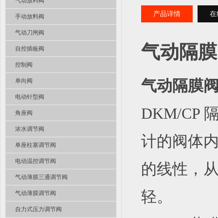
气动放料阀
产品详情
在
手动放料阀
气动刀闸阀
气动隔膜
自控插板阀
控制阀
单向阀
气动隔膜阀常
电动针型阀
DKM/C
角座阀
浓水调节阀
计的阀体
单座柱塞调节阀
电动温控调节阀
的线性，从
气动薄膜三通调节阀
轻。
气动薄膜调节阀
自力式压力调节阀