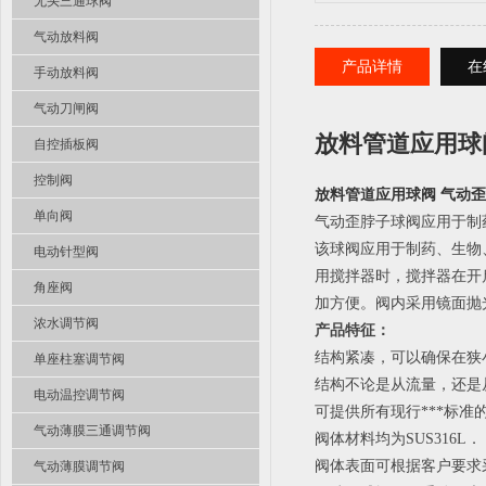
无头三通球阀
气动放料阀
产品详情
在
手动放料阀
气动刀闸阀
放料管道应用球
自控插板阀
控制阀
放料管道应用球阀 气动
单向阀
气动歪脖子球阀应用于制
该球阀应用于制药、生物
电动针型阀
用搅拌器时，搅拌器在开
角座阀
加方便。阀内采用镜面抛光粗
浓水调节阀
产品特征：
结构紧凑，可以确保在狭
单座柱塞调节阀
结构不论是从流量，还是
电动温控调节阀
可提供所有现行***标
气动薄膜三通调节阀
阀体材料均为SUS316L．
阀体表面可根据客户要求采
气动薄膜调节阀