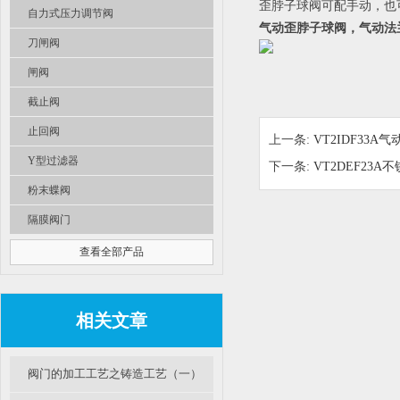
歪脖子球阀可配手动，也
自力式压力调节阀
气动歪脖子球阀，气动法
刀闸阀
闸阀
截止阀
止回阀
上一条:
VT2IDF33
Y型过滤器
下一条:
VT2DEF2
粉末蝶阀
隔膜阀门
查看全部产品
相关文章
阀门的加工工艺之铸造工艺（一）