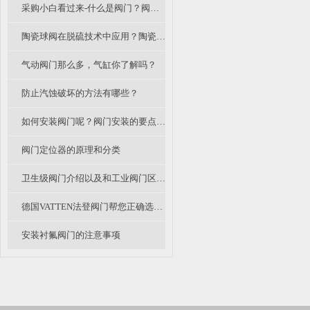
采购小白看过来-什么是阀门？阀门是什么意思？阀门怎么分类的呢？
陶瓷球阀在脱硫技术中应用？陶瓷阀优势？陶瓷阀性价比如何？
气动阀门那么多，气缸你了解吗？
防止汽蚀破坏的方法有哪些？
如何安装阀门呢？阀门安装的要点有哪些？
阀门定位器的原理和分类
卫生级阀门介绍以及和工业阀门区别不同
德国VATTEN法登阀门帮您正确选择阀门电动执行器
安装衬氟阀门的注意事项