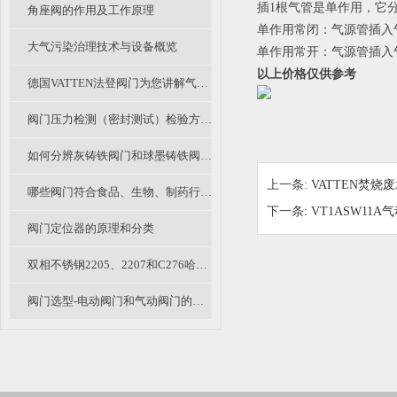
插1根气管是单作用，它
角座阀的作用及工作原理
单作用常闭：气源管插入
大气污染治理技术与设备概览
单作用常开：气源管插入
以上价格仅供参考
德国VATTEN法登阀门为您讲解气动塑料蝶阀分类及选用
阀门压力检测（密封测试）检验方法（B篇）
如何分辨灰铸铁阀门和球墨铸铁阀门？
上一条:
VATTEN焚
哪些阀门符合食品、生物、制药行业中卫生级阀门的要求？
下一条:
VT1ASW11
阀门定位器的原理和分类
双相不锈钢2205、2207和C276哈氏合金钢耐腐蚀钢材的区别和特点
阀门选型-电动阀门和气动阀门的优缺点比较