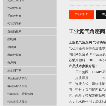
无头三通球阀
气动放料阀
产品详情
在
手动放料阀
气动刀闸阀
工业氮气角座阀 
自控插板阀
控制阀
工业氮气角座阀 气动快装角
单向阀
气动角座阀保持流速能够
间的频繁启动,具有反应灵
电动针型阀
器采用塑料、304、316
角座阀
产品技术参数介绍：
浓水调节阀
一、压力范围：1.6MPA和2
二、介质温度：-10~+180
单座柱塞调节阀
三、连接方式：螺纹连接
电动温控调节阀
四、密封：采用聚四氟乙
气动薄膜三通调节阀
五、配件：带配带电磁阀
六：无水锤作用：流体从
气动薄膜调节阀